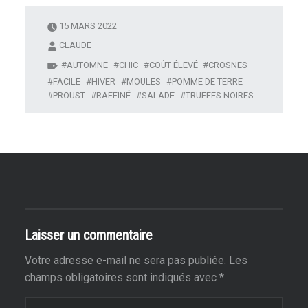
15 MARS 2022
CLAUDE
AUTOMNE
CHIC
COÛT ÉLEVÉ
CROSNES
FACILE
HIVER
MOULES
POMME DE TERRE
PROUST
RAFFINÉ
SALADE
TRUFFES NOIRES
Laisser un commentaire
Votre adresse e-mail ne sera pas publiée.
Les
champs obligatoires sont indiqués avec
*
Commentaire
*