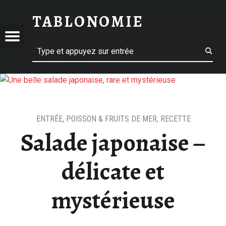
SALADE JAPONAISE - DÉLICATE ET MYSTÉRIEUSE - TABLONOMIE
TABLONOMIE
ONOMIE
- TABLONOMIE
Menu
Recherche
t navigation
Le blog pour sublimer vos repas
ENTRÉE
,
POISSON & FRUITS DE MER
,
RECETTE
Salade japonaise –
délicate et
mystérieuse