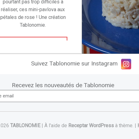
pourtant pas trop difficiles à
réaliser, ces mini-pavlova aux
pétales de rose ! Une création
Tablonomie.
“Mini-pavlova aux pétales de rose”
Continuer la lecture de
…
Suivez Tablonomie sur Instagram
Recevez les nouveautés de Tablonomie
2026
TABLONOMIE
|
À l'aide de
Receptar
WordPress
à thème.
|