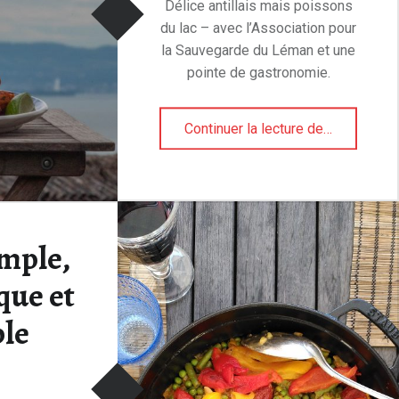
Délice antillais mais poissons
du lac – avec l’Association pour
la Sauvegarde du Léman et une
pointe de gastronomie.
“Acras d’eau douce”
Continuer la lecture de
…
imple,
que et
le