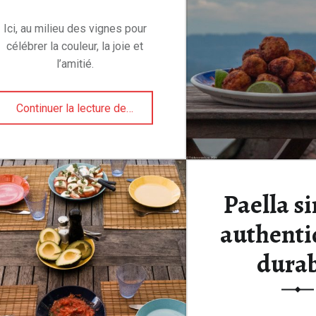
Ici, au milieu des vignes pour
célébrer la couleur, la joie et
l’amitié.
“La saison des tables d’été est ouverte.”
Continuer la lecture de
…
Paella s
authenti
durab