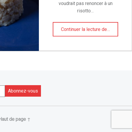
voudrait pas renoncer à un
risotto…
“Recette risotto froid, léger mais crémeux”
Continuer la lecture de
…
Haut de page ↑