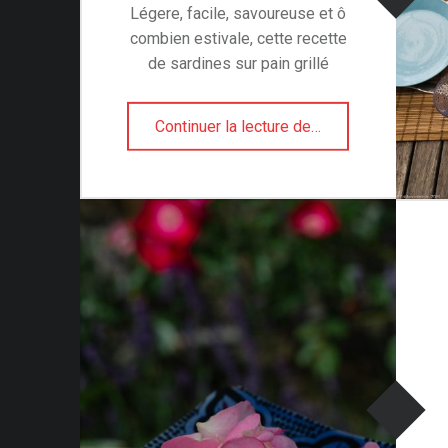
Légere, facile, savoureuse et ô
combien estivale, cette recette
de sardines sur pain grillé
“Tartines aux sardines pour lunch estival”
Continuer la lecture de
…