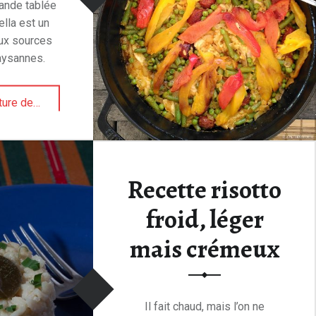
rande tablée
ella est un
ux sources
aysannes.
“Paella simple, authentique et durable”
ture de
…
Recette risotto
froid, léger
mais crémeux
Il fait chaud, mais l’on ne