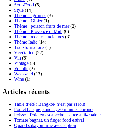
Soul-Food
(5)
Style
(14)
Thème : agrumes
(3)
Thème : Gibier
(1)
Thème : poisson fruits de mer
(2)
Thème : Provence et Midi
(6)
Thème : recettes anciennes
(3)
Thème Italie
(14)
Transformations
(1)
Végétarien
(22)
Vin
(6)
Vintage
(5)
Volaille
(2)
Week-end
(13)
Wine
(1)
Articles récents
Table d’été : Bangkok n’est pas si loin
Poulet basque plancha, 30 minutes chrono
Poisson froid en escabèche, astuce anti-chaleur
Tomate-bagnat, un finger-food estival
Quand sabayon rime avec siphon