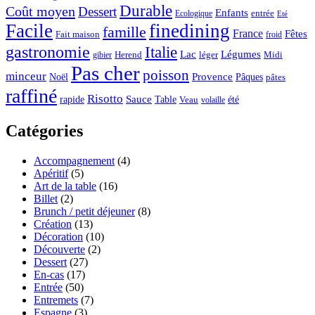
Durable
Coût moyen
Dessert
Enfants
entrée
Ecologique
Eté
Facile
finedining
famille
France
Fêtes
Fait maison
froid
gastronomie
Italie
Lac
Légumes
Herend
léger
Midi
gibier
Pas cher
poisson
minceur
Noël
Provence
Pâques
pâtes
raffiné
Risotto
Sauce
rapide
Table
été
Veau
volaille
Catégories
Accompagnement
(4)
Apéritif
(5)
Art de la table
(16)
Billet
(2)
Brunch / petit déjeuner
(8)
Création
(13)
Décoration
(10)
Découverte
(2)
Dessert
(27)
En-cas
(17)
Entrée
(50)
Entremets
(7)
Espagne
(3)