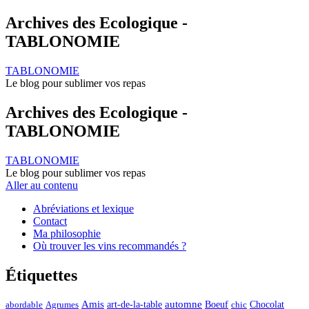
Archives des Ecologique -
TABLONOMIE
TABLONOMIE
Le blog pour sublimer vos repas
Archives des Ecologique -
TABLONOMIE
TABLONOMIE
Le blog pour sublimer vos repas
Aller au contenu
Abréviations et lexique
Contact
Ma philosophie
Où trouver les vins recommandés ?
Étiquettes
automne
Amis
art-de-la-table
Boeuf
Chocolat
Agrumes
abordable
chic