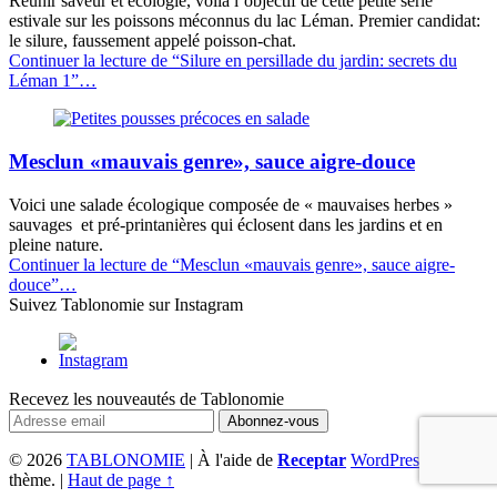
Réunir saveur et écologie, voilà l’objectif de cette petite série
estivale sur les poissons méconnus du lac Léman. Premier candidat:
le silure, faussement appelé poisson-chat.
Continuer la lecture de
“Silure en persillade du jardin: secrets du
Léman 1”
…
Mesclun «mauvais genre», sauce aigre-douce
Voici une salade écologique composée de « mauvaises herbes »
sauvages et pré-printanières qui éclosent dans les jardins et en
pleine nature.
Continuer la lecture de
“Mesclun «mauvais genre», sauce aigre-
douce”
…
Suivez Tablonomie sur Instagram
Recevez les nouveautés de Tablonomie
© 2026
TABLONOMIE
|
À l'aide de
Receptar
WordPress
à
thème.
|
Haut de page ↑