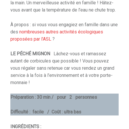
la main. Un merveilleuse activité en famille ! Hâtez-
vous avant que la température de l’eau ne chute trop.
ble
À propos : si vous vous engagiez en famille dans une
des
nombreuses autres activités écologiques
proposées par l’ASL
?
LE PÉCHÉ MIGNON
Lâchez-vous et ramassez
autant de corbicules que possible ! Vous pouvez
vous régaler sans retenue car vous rendez un grand
service à la fois à l’environnement et à votre porte-
monnaie !
Préparation : 30 min / pour 2 personnes
Difficulté : facile / Coût : ultra bas
INGRÉDIENTS :