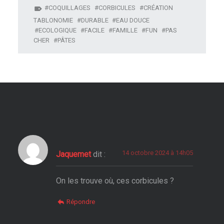
COQUILLAGES
CORBICULES
CRÉATION
TABLONOMIE
DURABLE
EAU DOUCE
ECOLOGIQUE
FACILE
FAMILLE
FUN
PAS
CHER
PÂTES
14 octobre 2024 à 14h05
Jaquemet
dit :
On les trouve où, ces corbicules ?
Répondre