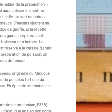
la nature de la préparation. »
t aussi placer les herbes
ficelle. Un vert de poireau
anevas. D’aucuns ajoutent un
ou de girofle, si la recette
uets garnis préparés sont
 fraîcheur des herbes. Le
est réservé à la cuisine du midi
e préparation de poisson, on
anes de fenouil.
lapeño,
originaire du Mexique
s. Un peu plus fort que du
ne. En épicerie internationale,
artrate de potassium, E336)
ui n’explique en rien son nom).