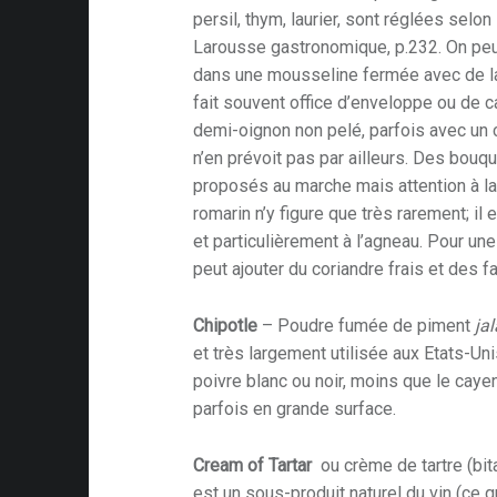
persil, thym, laurier, sont réglées selon 
Larousse gastronomique, p.232. On peu
dans une mousseline fermée avec de la 
fait souvent office d’enveloppe ou de c
demi-oignon non pelé, parfois avec un cl
n’en prévoit pas par ailleurs. Des bouq
proposés au marche mais attention à la
romarin n’y figure que très rarement; il 
et particulièrement à l’agneau. Pour un
peut ajouter du coriandre frais et des f
Chipotle
– Poudre fumée de piment
ja
et très largement utilisée aux Etats-Uni
poivre blanc ou noir, moins que le cayen
parfois en grande surface.
Cream of Tartar
ou crème de tartre (bit
est un sous-produit naturel du vin (ce q