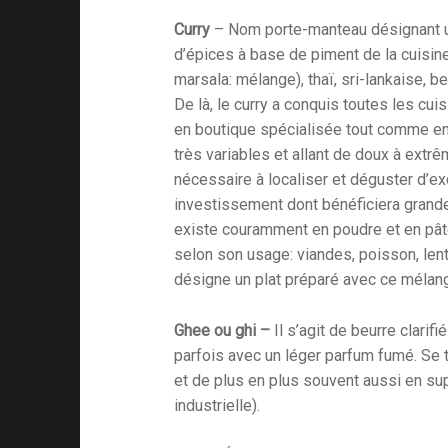
s
Curry
– Nom porte-manteau désignant 
d’épices à base de piment de la cuisin
marsala: mélange), thaï, sri-lankaise, be
De là, le curry a conquis toutes les cu
en boutique spécialisée tout comme en
ison
très variables et allant de doux à extr
nécessaire à localiser et déguster d’ex
investissement dont bénéficiera grande
ing
existe couramment en poudre et en pâte
selon son usage: viandes, poisson, len
désigne un plat préparé avec ce mélan
Ghee ou ghi –
Il s’agit de beurre clarif
nomie
parfois avec un léger parfum fumé. Se 
et de plus en plus souvent aussi en s
industrielle).