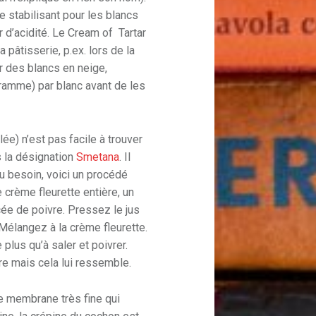
de stabilisant pour les blancs
 d’acidité. Le Cream of Tartar
a pâtisserie, p.ex. lors de la
r des blancs en neige,
ramme) par blanc avant de les
ée) n’est pas facile à trouver
s la désignation
Smetana
. Il
u besoin, voici un procédé
e crème fleurette entière, un
cée de poivre. Pressez le jus
 Mélangez à la crème fleurette.
 plus qu’à saler et poivrer.
gre mais cela lui ressemble.
e membrane très fine qui