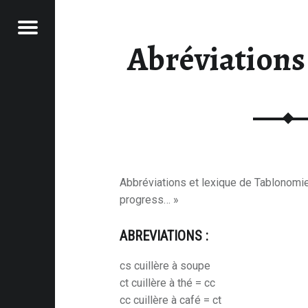
Menu
Abréviations 
BLONOMIE
IQUE - TABLONOMIE
u
Abbréviations et lexique de Tablonomie 
progress… »
ABREVIATIONS :
cs cuillère à soupe
ct cuillère à thé = cc
cc cuillère à café = ct