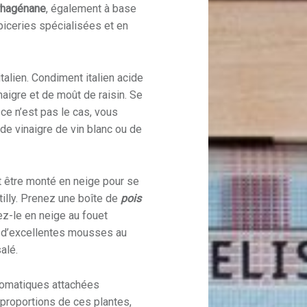
rhagénane
, également à base
iceries spécialisées et en
italien. Condiment italien acide
aigre et de moût de raisin. Se
 ce n’est pas le cas, vous
e vinaigre de vin blanc ou de
 être monté en neige pour se
tilly. Prenez une boîte de
pois
ez-le en neige au fouet
r d’excellentes mousses au
alé.
romatiques attachées
proportions de ces plantes,