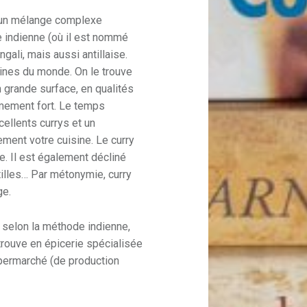
un mélange complexe
e indienne (où il est nommé
ngali, mais aussi antillaise.
isines du monde. On le trouve
 grande surface, en qualités
êmement fort. Le temps
cellents currys et un
ment votre cuisine. Le curry
. Il est également décliné
tilles… Par métonymie, curry
ge.
ié selon la méthode indienne,
trouve en épicerie spécialisée
upermarché (de production