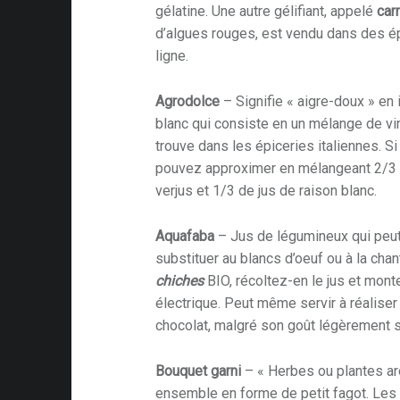
gélatine. Une autre gélifiant, appelé
car
d’algues rouges, est vendu dans des ép
ligne.
Agrodolce
– Signifie « aigre-doux » en 
blanc qui consiste en un mélange de vin
trouve dans les épiceries italiennes. Si
pouvez approximer en mélangeant 2/3 d
verjus et 1/3 de jus de raison blanc.
Aquafaba
– Jus de légumineux qui peut
substituer au blancs d’oeuf ou à la chan
chiches
BIO, récoltez-en le jus et mont
électrique. Peut même servir à réalise
chocolat, malgré son goût légèrement s
Bouquet garni
– « Herbes ou plantes a
ensemble en forme de petit fagot. Les 