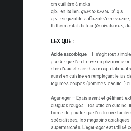
cm cuillière à moka
q.b. en italien,
quanto basta
,
cf.
q.s.
q.s. en quantité suffisante/nécessaire, 
th thermostat du four (équivalences, d
LEXIQUE :
Acide ascorbique
– Il s’agit tout simp
poudre que l’on trouve en pharmacie ou
dans l’eau et dans beaucoup d’aliments,
aussi en cuisine en remplaçant le jus de
légumes coupés (pommes, basilic…) du
Agar-agar
– Epaisissant et gélifiant, e
d’algues rouges. Très utile en cuisine,
forme de poudre que l’on trouve facile
spécialisées, les magasins asiatiques
supermarchés. L’agar-agar est utilisé c