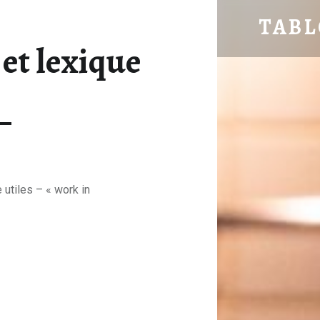
ABRÉVIATIONS ET LEXIQUE - 
TAB
et lexique
Le blog pour sublimer vos repas
utiles – « work in