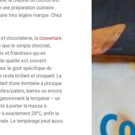
ine, la crépine du cochon est
 une préparation culinaire .
u’une très légère marque. Chez
 et chocolaterie, la
couverture
 que le simple chocolat,
s et friandises qui en
de qualité est souvent
eur le goût spécifique du
 reste brillant et croquant. La
lant d’une trentaine à presque
illes/palets, barres ou encore
bligatoirement la tempérer – un
e à porter la masse à
r à exactement 28°C, enfin le
finale. Le tempérage peut aussi