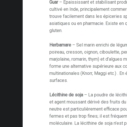
Guar
– Épaississant et stabilisant produi
cultivé en Inde, principalement commer
trouve facilement dans les épiceries s
asiatiques ou en pharmacie. Existe en q
gluten.
es
Herbamare
– Sel marin enrichi de légum
r
poireau, cresson, oignon, ciboulette, persi
marjolaine, romarin, thym) et d’algues m
forme une alternative supérieure aux c
er
multinationales (Knorr, Maggi etc.) . En
surfaces.
n
ce
Lécithine de soja
– La poudre de lécithi
s
et agent moussant dérivé des fruits du 
neutre est particulièrement efficace p
fermes et pas trop fines; il est fréquem
moléculaire. La lécithine de soja n’est 