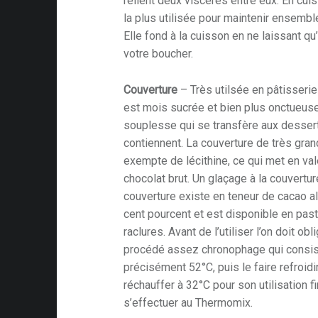
relient deux viscères entre eux. En cuis
la plus utilisée pour maintenir ensemble
ble
Elle fond à la cuisson en ne laissant q
es
votre boucher.
Couverture
– Très utilsée en pâtisserie
la-table
est mois sucrée et bien plus onctueuse
e
souplesse qui se transfère aux dessert
contiennent. La couverture de très gran
exempte de lécithine, ce qui met en val
chocolat brut. Un glaçage à la couverture
at
couverture existe en teneur de cacao al
cent pourcent et est disponible en past
oyen
raclures. Avant de l’utiliser l’on doit o
t
procédé assez chronophage qui consist
précisément 52°C, puis le faire refroidi
e
réchauffer à 32°C pour son utilisation 
ique
s’effectuer au Thermomix.