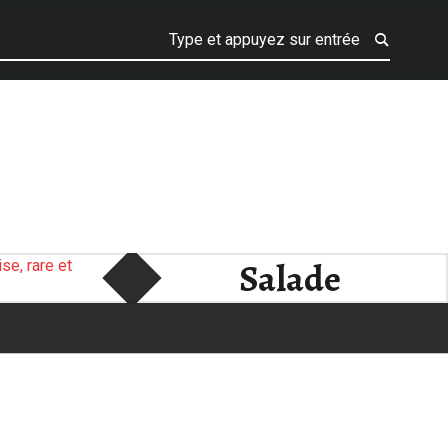
Salade
japonaise –
délicate et
mystérieuse