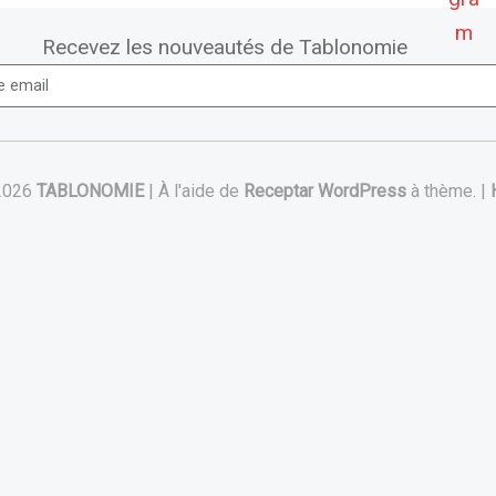
Que faire des tiges d’asperges
Recevez les nouveautés de Tablonomie
vertes restantes lorsque vous
utilisez avant tout les pointes ?
Tablonomie dans l’économie
circulaire
2026
TABLONOMIE
|
À l'aide de
Receptar
WordPress
à thème.
|
“Mousse d’asperges, parmesan croquant”
Continuer la lecture de
…