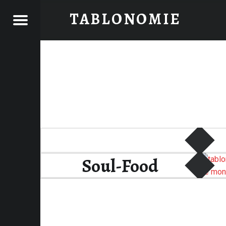
MARS 2022 - TABLONOMIE
TABLONOMIE
Menu
 TABLONOMIE
BLONOMIE
Le blog pour sublimer vos repas
u
Soul-Food
chic, inspiré de
M. Ducasse