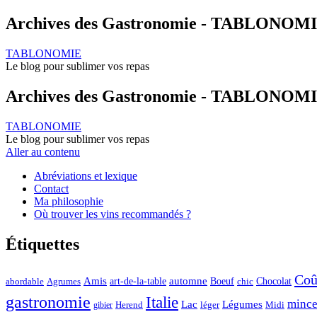
Archives des Gastronomie - TABLONOM
TABLONOMIE
Le blog pour sublimer vos repas
Archives des Gastronomie - TABLONOM
TABLONOMIE
Le blog pour sublimer vos repas
Aller au contenu
Abréviations et lexique
Contact
Ma philosophie
Où trouver les vins recommandés ?
Étiquettes
Coû
automne
Amis
art-de-la-table
Boeuf
Chocolat
Agrumes
abordable
chic
gastronomie
Italie
mince
Lac
Légumes
Herend
léger
Midi
gibier