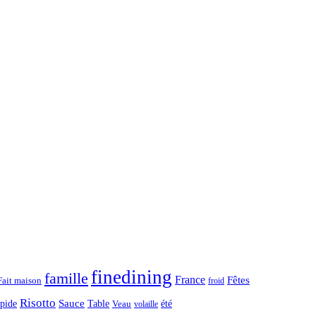
finedining
famille
France
Fêtes
Fait maison
froid
Risotto
Sauce
apide
Table
été
Veau
volaille