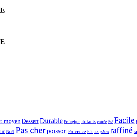
IE
IE
Facile
Durable
t moyen
Dessert
Enfants
entrée
Ecologique
Eté
Pas cher
raffiné
poisson
ur
Noël
Provence
Pâques
r
pâtes