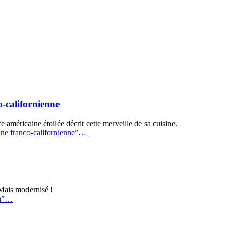
o-californienne
 américaine étoilée décrit cette merveille de sa cuisine.
ne franco-californienne”
…
 Mais modernisé !
n”
…