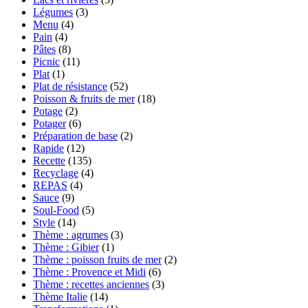
Légumes
(3)
Menu
(4)
Pain
(4)
Pâtes
(8)
Picnic
(11)
Plat
(1)
Plat de résistance
(52)
Poisson & fruits de mer
(18)
Potage
(2)
Potager
(6)
Préparation de base
(2)
Rapide
(12)
Recette
(135)
Recyclage
(4)
REPAS
(4)
Sauce
(9)
Soul-Food
(5)
Style
(14)
Thème : agrumes
(3)
Thème : Gibier
(1)
Thème : poisson fruits de mer
(2)
Thème : Provence et Midi
(6)
Thème : recettes anciennes
(3)
Thème Italie
(14)