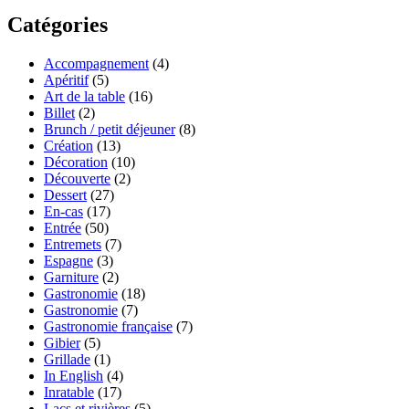
Catégories
Accompagnement
(4)
Apéritif
(5)
Art de la table
(16)
Billet
(2)
Brunch / petit déjeuner
(8)
Création
(13)
Décoration
(10)
Découverte
(2)
Dessert
(27)
En-cas
(17)
Entrée
(50)
Entremets
(7)
Espagne
(3)
Garniture
(2)
Gastronomie
(18)
Gastronomie
(7)
Gastronomie française
(7)
Gibier
(5)
Grillade
(1)
In English
(4)
Inratable
(17)
Lacs et rivières
(5)