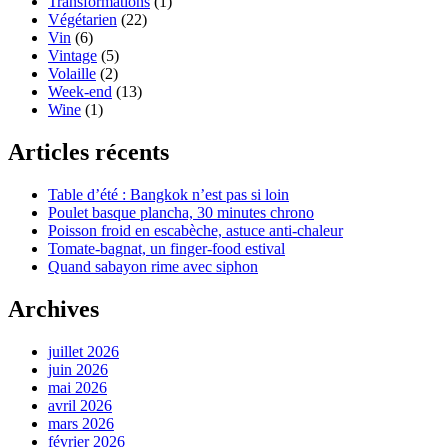
Transformations
(1)
Végétarien
(22)
Vin
(6)
Vintage
(5)
Volaille
(2)
Week-end
(13)
Wine
(1)
Articles récents
Table d’été : Bangkok n’est pas si loin
Poulet basque plancha, 30 minutes chrono
Poisson froid en escabèche, astuce anti-chaleur
Tomate-bagnat, un finger-food estival
Quand sabayon rime avec siphon
Archives
juillet 2026
juin 2026
mai 2026
avril 2026
mars 2026
février 2026