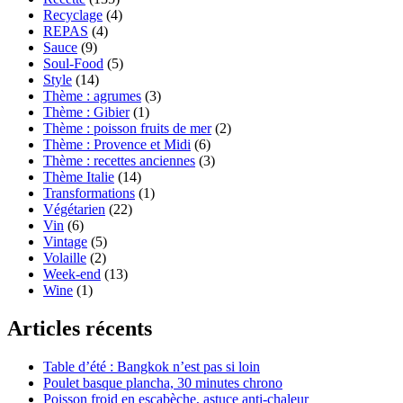
Recyclage
(4)
REPAS
(4)
Sauce
(9)
Soul-Food
(5)
Style
(14)
Thème : agrumes
(3)
Thème : Gibier
(1)
Thème : poisson fruits de mer
(2)
Thème : Provence et Midi
(6)
Thème : recettes anciennes
(3)
Thème Italie
(14)
Transformations
(1)
Végétarien
(22)
Vin
(6)
Vintage
(5)
Volaille
(2)
Week-end
(13)
Wine
(1)
Articles récents
Table d’été : Bangkok n’est pas si loin
Poulet basque plancha, 30 minutes chrono
Poisson froid en escabèche, astuce anti-chaleur