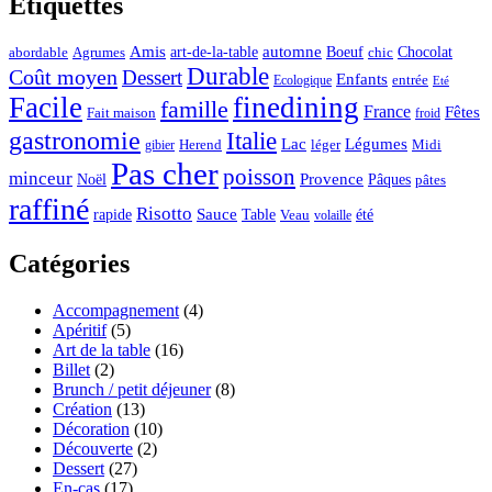
Étiquettes
automne
Amis
art-de-la-table
Boeuf
Chocolat
Agrumes
abordable
chic
Durable
Coût moyen
Dessert
Enfants
entrée
Ecologique
Eté
Facile
finedining
famille
France
Fêtes
Fait maison
froid
gastronomie
Italie
Lac
Légumes
Herend
léger
Midi
gibier
Pas cher
poisson
minceur
Noël
Provence
Pâques
pâtes
raffiné
Risotto
Sauce
rapide
Table
été
Veau
volaille
Catégories
Accompagnement
(4)
Apéritif
(5)
Art de la table
(16)
Billet
(2)
Brunch / petit déjeuner
(8)
Création
(13)
Décoration
(10)
Découverte
(2)
Dessert
(27)
En-cas
(17)