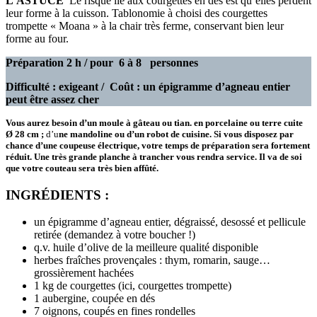
L’ASTUCE
Le risque lié aux courgettes en dés est qu’elles perdent
leur forme à la cuisson. Tablonomie à choisi des courgettes
trompette « Moana » à la chair très ferme, conservant bien leur
forme au four.
Préparation 2 h / pour 6 à 8 personnes
Difficulté : exigeant / Coût : un épigramme d’agneau entier
peut être assez cher
Vous aurez besoin d’un moule à gâteau ou tian. en porcelaine ou terre cuite
Ø 28 cm ;
d’u
ne mandoline ou d’un robot de cuisine. Si vous disposez par
chance d’une coupeuse électrique, votre temps de préparation sera fortement
réduit. Une très grande planche à trancher vous rendra service. Il va de soi
que votre couteau sera très bien affûté.
INGRÉDIENTS :
un épigramme d’agneau entier, dégraissé, desossé et pellicule
retirée (demandez à votre boucher !)
q.v. huile d’olive de la meilleure qualité disponible
herbes fraîches provençales : thym, romarin, sauge…
grossièrement hachées
1 kg de courgettes (ici, courgettes trompette)
1 aubergine, coupée en dés
7 oignons, coupés en fines rondelles