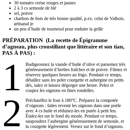
30 tomates cerise rouges et jaunes
2 à 3 cs semoule de blé
sel, poivre
charbon de bois de très bonne qualité, p.ex. celui de Valbois,
artisanal je
un peu d’huile de tournesol pour enduire la grille
PRÉPARATION (La recette de Épigramme
d’agneau, plus croustillant que littéraire et son tian,
PAS À PAS) :
1
Badigeonnez la viande d’huile d’olive et parsemez très
généreusement d’herbes fraîches et de poivre. Filmez et
réservez quelques heures au frigo. Pendant ce temps,
détaillez sans les peler courgette et aubergine en petits
dés, salez et laissez dégorger une heure. Pelez et
coupez les oignons en fines rondelles.
2
Préchauffez le four à 180°C. Préparez la compotée
d’oignons : faites revenir les oignons dans une poële
avec 4 cs huile et réduisez-les en purée à petit feu.
Étalez-les sur le fond du moule. Pendant ce temps,
saupoudrez l’aubergine généreusement de semoule, et
la courgette légèrement. Versez sur le fond d’oignons.