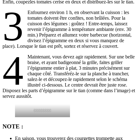
Enfin, coupezles tomates cerise en deux et distribuez-les sur le tian.
3
Enfournez environ 1 h, en observant la cuisson : les
tomates doivent être confites, non brûlées. Pour la
cuisson des légumes : goûtez ! Entre-temps, laissez
revenir l’épigramme à température ambiante (env. 30
min.) Préparez et allumez votre barbecue (horizontal,
divisez l’épigramme en deux si vous manquez de
place). Lorsque le tian est prêt, sortez et réservez à couvert.
4
Maintenant, vous devez agir rapidement. Sur une belle
braise, et ayant badigeonné la grille, faites griller
l’épigramme entier à plat, 3 minutes précisément sur
chaque côté. Transféréz-le sur la planche à trancher,
salez-le et découpez-le rapidement selon le schéma
illustré ci-dessous. Le centre devrait être juste rose.
Disposez les parts d’épigramme sur le tian (comme dans l’image) et
servez aussitôt.
00000000
NOTE :
En saison, vous trouverez des courgettes trompette aux