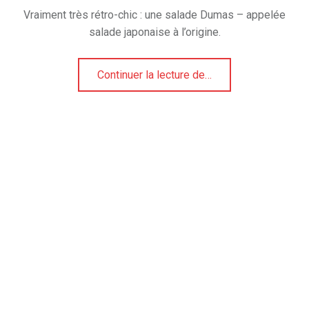
Vraiment très rétro-chic : une salade Dumas – appelée
salade japonaise à l’origine.
“Une élégante salade de Noël avec Dumas et Proust”
Continuer la lecture de
…
e