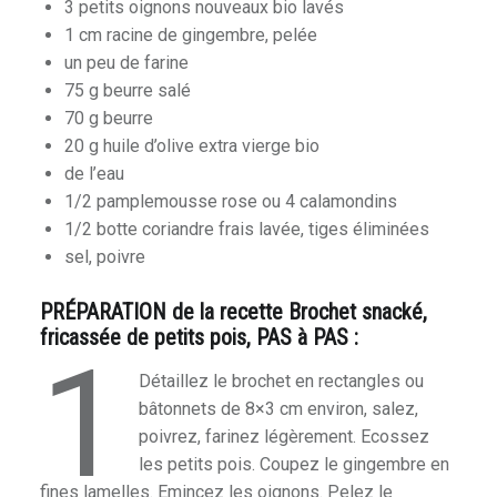
3 petits oignons nouveaux bio lavés
1 cm racine de gingembre, pelée
un peu de farine
75 g beurre salé
70 g beurre
20 g huile d’olive extra vierge bio
de l’eau
1/2 pamplemousse rose ou 4 calamondins
1/2 botte coriandre frais lavée, tiges éliminées
sel, poivre
PRÉPARATION de la recette Brochet snacké,
fricassée de petits pois, PAS à PAS :
1
Détaillez le brochet en rectangles ou
bâtonnets de 8×3 cm environ, salez,
poivrez, farinez légèrement. Ecossez
les petits pois. Coupez le gingembre en
fines lamelles. Emincez les oignons. Pelez le