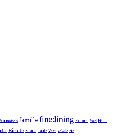
finedining
famille
France
Fêtes
Fait maison
froid
Risotto
Sauce
apide
Table
été
Veau
volaille