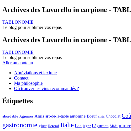
Archives des Lavarello in carpione - T
TABLONOMIE
Le blog pour sublimer vos repas
Archives des Lavarello in carpione - T
TABLONOMIE
Le blog pour sublimer vos repas
Aller au contenu
Abréviations et lexique
Contact
Ma philosophie
Où trouver les vins recommandés ?
Étiquettes
Coû
automne
Amis
art-de-la-table
Boeuf
Chocolat
Agrumes
abordable
chic
gastronomie
Italie
mince
Lac
Légumes
Herend
léger
Midi
gibier