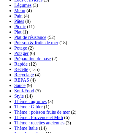
Légumes
(3)
Menu
(4)
Pain
(4)
Pâtes
(8)
Picnic
(11)
Plat
(1)
Plat de résistance
(52)
Poisson & fruits de mer
(18)
Potage
(2)
Potager
(6)
Préparation de base
(2)
Rapide
(12)
Recette
(135)
Recyclage
(4)
REPAS
(4)
Sauce
(9)
Soul-Food
(5)
Style
(14)
Thème : agrumes
(3)
Thème : Gibier
(1)
Thème : poisson fruits de mer
(2)
Thème : Provence et Midi
(6)
Thème : recettes anciennes
(3)
Thème Italie
(14)