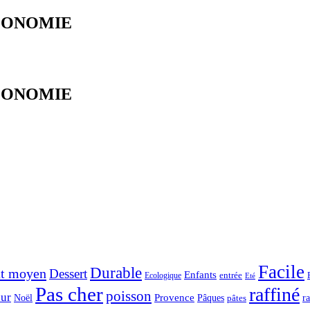
ABLONOMIE
ABLONOMIE
Facile
Durable
t moyen
Dessert
Enfants
entrée
Ecologique
Eté
Pas cher
raffiné
poisson
ur
Noël
Provence
Pâques
r
pâtes