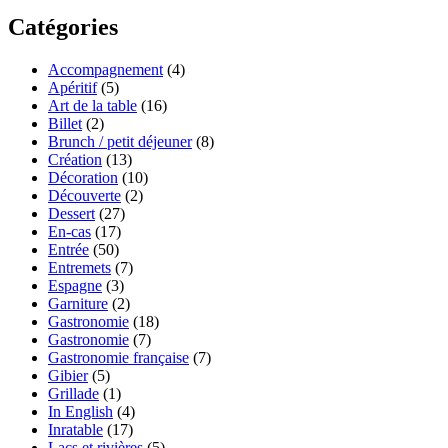
Catégories
Accompagnement
(4)
Apéritif
(5)
Art de la table
(16)
Billet
(2)
Brunch / petit déjeuner
(8)
Création
(13)
Décoration
(10)
Découverte
(2)
Dessert
(27)
En-cas
(17)
Entrée
(50)
Entremets
(7)
Espagne
(3)
Garniture
(2)
Gastronomie
(18)
Gastronomie
(7)
Gastronomie française
(7)
Gibier
(5)
Grillade
(1)
In English
(4)
Inratable
(17)
Lacs et rivières
(5)