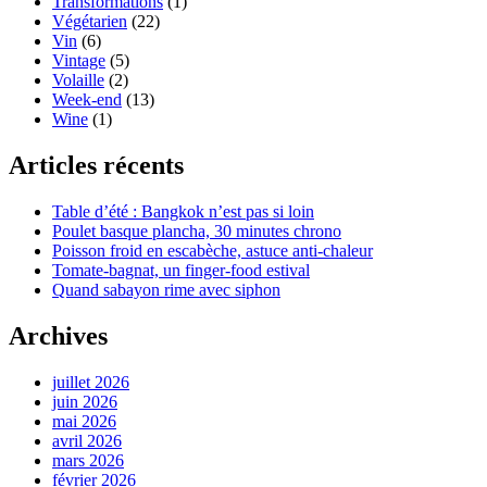
Transformations
(1)
Végétarien
(22)
Vin
(6)
Vintage
(5)
Volaille
(2)
Week-end
(13)
Wine
(1)
Articles récents
Table d’été : Bangkok n’est pas si loin
Poulet basque plancha, 30 minutes chrono
Poisson froid en escabèche, astuce anti-chaleur
Tomate-bagnat, un finger-food estival
Quand sabayon rime avec siphon
Archives
juillet 2026
juin 2026
mai 2026
avril 2026
mars 2026
février 2026