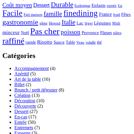
Durable
Coût moyen
Dessert
Enfants
entrée
Ecologique
Eté
Facile
finedining
famille
France
Fêtes
Fait maison
froid
gastronomie
Italie
Lac
Légumes
Herend
léger
Midi
gibier
Pas cher
poisson
minceur
Noël
Provence
Pâques
pâtes
raffiné
Risotto
Sauce
rapide
Table
été
Veau
volaille
Catégories
Accompagnement
(4)
Apéritif
(5)
Art de la table
(16)
Billet
(2)
Brunch / petit déjeuner
(8)
Création
(13)
Décoration
(10)
Découverte
(2)
Dessert
(27)
En-cas
(17)
Entrée
(50)
Entremets
(7)
Espagne
(3)