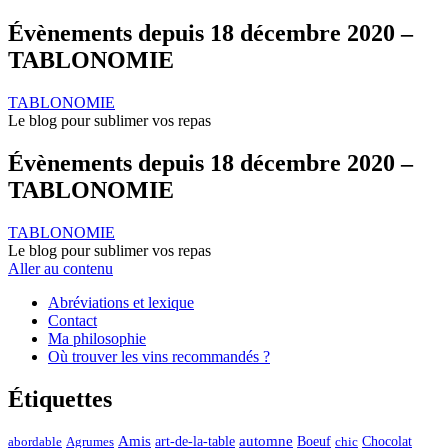
Évènements depuis 18 décembre 2020 –
TABLONOMIE
TABLONOMIE
Le blog pour sublimer vos repas
Évènements depuis 18 décembre 2020 –
TABLONOMIE
TABLONOMIE
Le blog pour sublimer vos repas
Aller au contenu
Abréviations et lexique
Contact
Ma philosophie
Où trouver les vins recommandés ?
Étiquettes
automne
Amis
art-de-la-table
Boeuf
Chocolat
Agrumes
abordable
chic