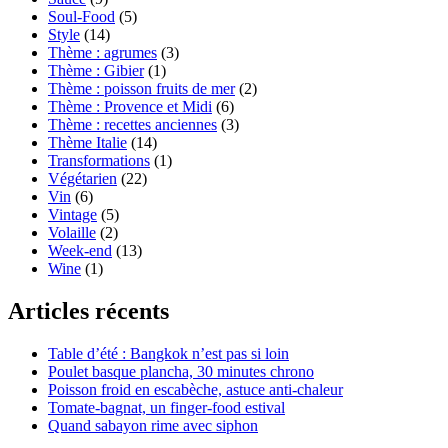
Soul-Food
(5)
Style
(14)
Thème : agrumes
(3)
Thème : Gibier
(1)
Thème : poisson fruits de mer
(2)
Thème : Provence et Midi
(6)
Thème : recettes anciennes
(3)
Thème Italie
(14)
Transformations
(1)
Végétarien
(22)
Vin
(6)
Vintage
(5)
Volaille
(2)
Week-end
(13)
Wine
(1)
Articles récents
Table d’été : Bangkok n’est pas si loin
Poulet basque plancha, 30 minutes chrono
Poisson froid en escabèche, astuce anti-chaleur
Tomate-bagnat, un finger-food estival
Quand sabayon rime avec siphon