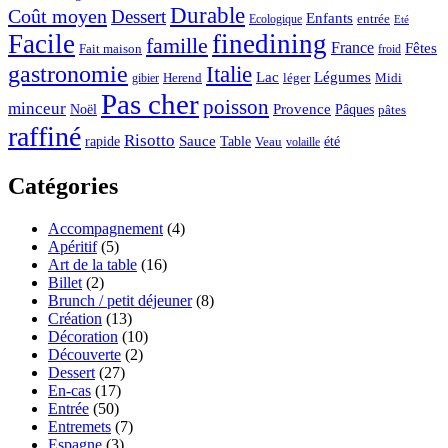
Durable
Coût moyen
Dessert
Enfants
entrée
Ecologique
Eté
Facile
finedining
famille
France
Fêtes
Fait maison
froid
gastronomie
Italie
Lac
Légumes
Herend
léger
Midi
gibier
Pas cher
poisson
minceur
Noël
Provence
Pâques
pâtes
raffiné
Risotto
Sauce
rapide
Table
été
Veau
volaille
Catégories
Accompagnement
(4)
Apéritif
(5)
Art de la table
(16)
Billet
(2)
Brunch / petit déjeuner
(8)
Création
(13)
Décoration
(10)
Découverte
(2)
Dessert
(27)
En-cas
(17)
Entrée
(50)
Entremets
(7)
Espagne
(3)