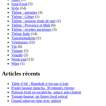
Soul-Food
(5)
Style
(14)
Thème : agrumes
(3)
Thème : Gibier
(1)
Thème : poisson fruits de mer
(2)
Thème : Provence et Midi
(6)
Thème : recettes anciennes
(3)
Thème Italie
(14)
Transformations
(1)
Végétarien
(22)
Vin
(6)
Vintage
(5)
Volaille
(2)
Week-end
(13)
Wine
(1)
Articles récents
Table d’été : Bangkok n’est pas si loin
Poulet basque plancha, 30 minutes chrono
Poisson froid en escabèche, astuce anti-chaleur
Tomate-bagnat, un finger-food estival
Quand sabayon rime avec siphon