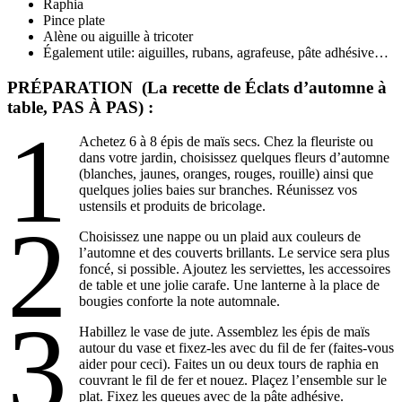
Raphia
Pince plate
Alène ou aiguille à tricoter
Également utile: aiguilles, rubans, agrafeuse, pâte adhésive…
PRÉPARATION (La recette de Éclats d’automne à
table, PAS À PAS) :
1
Achetez 6 à 8 épis de maïs secs. Chez la fleuriste ou
dans votre jardin, choisissez quelques fleurs d’automne
(blanches, jaunes, oranges, rouges, rouille) ainsi que
quelques jolies baies sur branches. Réunissez vos
ustensils et produits de bricolage.
2
Choisissez une nappe ou un plaid aux couleurs de
l’automne et des couverts brillants. Le service sera plus
foncé, si possible. Ajoutez les serviettes, les accessoires
de table et une jolie carafe. Une lanterne à la place de
bougies conforte la note automnale.
3
Habillez le vase de jute. Assemblez les épis de maïs
autour du vase et fixez-les avec du fil de fer (faites-vous
aider pour ceci). Faites un ou deux tours de raphia en
couvrant le fil de fer et nouez. Plaçez l’ensemble sur le
plat. Fixez les queues avec de la pâte adhésive.