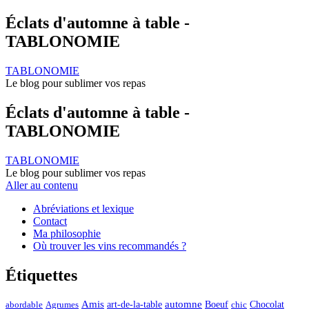
Éclats d'automne à table -
TABLONOMIE
TABLONOMIE
Le blog pour sublimer vos repas
Éclats d'automne à table -
TABLONOMIE
TABLONOMIE
Le blog pour sublimer vos repas
Aller au contenu
Abréviations et lexique
Contact
Ma philosophie
Où trouver les vins recommandés ?
Étiquettes
automne
Amis
art-de-la-table
Boeuf
Chocolat
Agrumes
abordable
chic