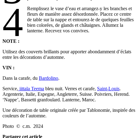
4
Remplissez le vase d’eau et arrangez-y les branches et
fleurs de manière assez désordonnée. Placez ce centre
de table sur la nappe et entourez-le de quelques feuilles
bien colorées, de glands et châtaignes. Allumez la
lanterne. Recevez vos convives.
NOTE :
Utilisez des couverts brillants pour apporter abondamment d’éclats
entre les décorations d’automne.
VIN :
Dans la carafe, du
Bardolino
.
Service,
iittala Teema
bleu nuit. Verres et carafe,
Saint-Louis
.
Argenterie, Italie, Espegne, Angleterre, Suisse. Poivriers, Herend.
‘Nappe’, Bassetti granfoulard. Lanterne, Maroc.
Une décoration de table originale créée par Tablonomie, inspirée des
couleurs de l’automne.
Photo © c.m. 2024
Partagez cet article