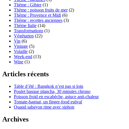
Thème : Gibier
(1)
Thème : poisson fruits de mer
(2)
Thème : Provence et Midi
(6)
Thème : recettes anciennes
(3)
Thème Italie
(14)
Transformations
(1)
Végétarien
(22)
Vin
(6)
Vintage
(5)
Volaille
(2)
Week-end
(13)
Wine
(1)
Articles récents
Table d’été : Bangkok n’est pas si loin
Poulet basque plancha, 30 minutes chrono
Poisson froid en escabèche, astuce anti-chaleur
Tomate-bagnat, un finger-food estival
Quand sabayon rime avec siphon
Archives