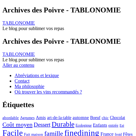
Archives des Poivre - TABLONOMIE
TABLONOMIE
Le blog pour sublimer vos repas
Archives des Poivre - TABLONOMIE
TABLONOMIE
Le blog pour sublimer vos repas
Aller au contenu
Abréviations et lexique
Contact
Ma philosophie
Où trouver les vins recommandés ?
Étiquettes
automne
Amis
art-de-la-table
Boeuf
Chocolat
Agrumes
abordable
chic
Durable
Coût moyen
Dessert
Enfants
entrée
Ecologique
Eté
Facile
finedining
famille
France
Fêtes
Fait maison
froid