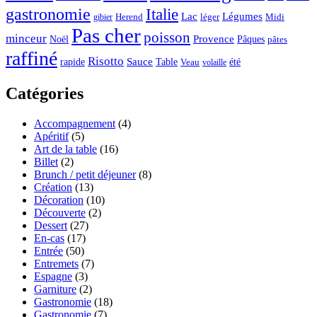
gastronomie
Italie
Lac
Légumes
Herend
léger
Midi
gibier
Pas cher
poisson
minceur
Noël
Provence
Pâques
pâtes
raffiné
Risotto
Sauce
rapide
Table
été
Veau
volaille
Catégories
Accompagnement
(4)
Apéritif
(5)
Art de la table
(16)
Billet
(2)
Brunch / petit déjeuner
(8)
Création
(13)
Décoration
(10)
Découverte
(2)
Dessert
(27)
En-cas
(17)
Entrée
(50)
Entremets
(7)
Espagne
(3)
Garniture
(2)
Gastronomie
(18)
Gastronomie
(7)