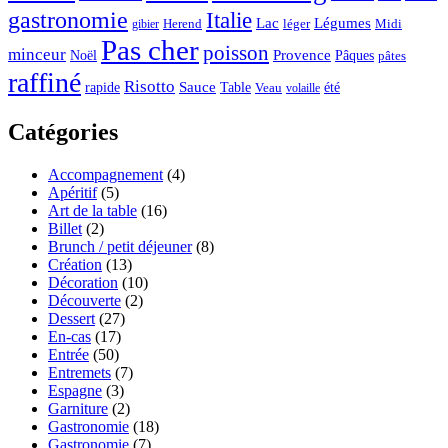
gastronomie
Italie
Lac
Légumes
Herend
léger
Midi
gibier
Pas cher
poisson
minceur
Noël
Provence
Pâques
pâtes
raffiné
Risotto
Sauce
rapide
Table
été
Veau
volaille
Catégories
Accompagnement
(4)
Apéritif
(5)
Art de la table
(16)
Billet
(2)
Brunch / petit déjeuner
(8)
Création
(13)
Décoration
(10)
Découverte
(2)
Dessert
(27)
En-cas
(17)
Entrée
(50)
Entremets
(7)
Espagne
(3)
Garniture
(2)
Gastronomie
(18)
Gastronomie
(7)