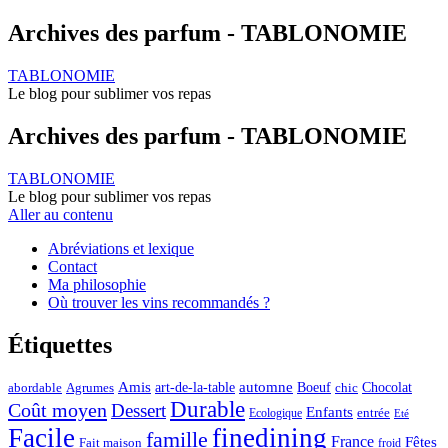
Archives des parfum - TABLONOMIE
TABLONOMIE
Le blog pour sublimer vos repas
Archives des parfum - TABLONOMIE
TABLONOMIE
Le blog pour sublimer vos repas
Aller au contenu
Abréviations et lexique
Contact
Ma philosophie
Où trouver les vins recommandés ?
Étiquettes
automne
Amis
art-de-la-table
Boeuf
Chocolat
Agrumes
abordable
chic
Durable
Coût moyen
Dessert
Enfants
entrée
Ecologique
Eté
Facile
finedining
famille
France
Fêtes
Fait maison
froid