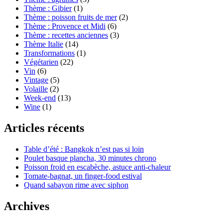
Thème : Gibier
(1)
Thème : poisson fruits de mer
(2)
Thème : Provence et Midi
(6)
Thème : recettes anciennes
(3)
Thème Italie
(14)
Transformations
(1)
Végétarien
(22)
Vin
(6)
Vintage
(5)
Volaille
(2)
Week-end
(13)
Wine
(1)
Articles récents
Table d’été : Bangkok n’est pas si loin
Poulet basque plancha, 30 minutes chrono
Poisson froid en escabèche, astuce anti-chaleur
Tomate-bagnat, un finger-food estival
Quand sabayon rime avec siphon
Archives