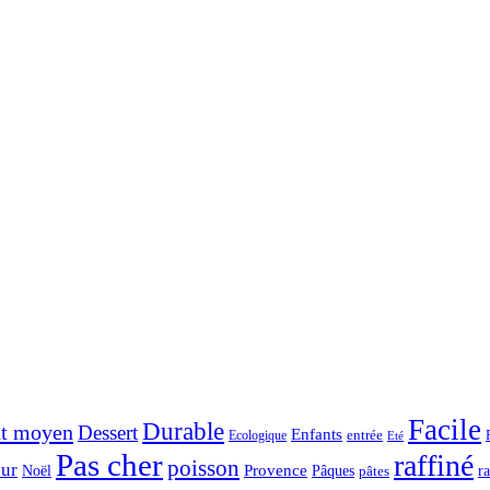
Facile
Durable
t moyen
Dessert
Enfants
entrée
Ecologique
Eté
Pas cher
raffiné
poisson
ur
Noël
Provence
Pâques
r
pâtes