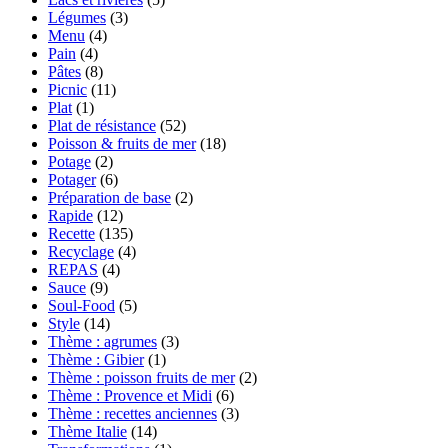
Légumes
(3)
Menu
(4)
Pain
(4)
Pâtes
(8)
Picnic
(11)
Plat
(1)
Plat de résistance
(52)
Poisson & fruits de mer
(18)
Potage
(2)
Potager
(6)
Préparation de base
(2)
Rapide
(12)
Recette
(135)
Recyclage
(4)
REPAS
(4)
Sauce
(9)
Soul-Food
(5)
Style
(14)
Thème : agrumes
(3)
Thème : Gibier
(1)
Thème : poisson fruits de mer
(2)
Thème : Provence et Midi
(6)
Thème : recettes anciennes
(3)
Thème Italie
(14)