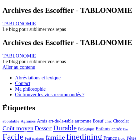
Archives des Escoffier - TABLONOMIE
TABLONOMIE
Le blog pour sublimer vos repas
Archives des Escoffier - TABLONOMIE
TABLONOMIE
Le blog pour sublimer vos repas
Aller au contenu
Abréviations et lexique
Contact
Ma philosophie
Où trouver les vins recommandés ?
Étiquettes
automne
Amis
art-de-la-table
Boeuf
Chocolat
Agrumes
abordable
chic
Durable
Coût moyen
Dessert
Enfants
entrée
Ecologique
Eté
Facile
finedining
famille
France
Fêtes
Fait maison
froid