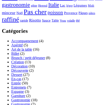
gastronomie
Italie
Lac
Légumes
Herend
léger
Midi
gibier
Pas cher
poisson
minceur
Noël
Provence
Pâques
pâtes
raffiné
Risotto
Sauce
rapide
Table
été
Veau
volaille
Catégories
Accompagnement
(4)
Apéritif
(5)
Art de la table
(16)
Billet
(2)
Brunch / petit déjeuner
(8)
Création
(13)
Décoration
(10)
Découverte
(2)
Dessert
(27)
En-cas
(17)
Entrée
(50)
Entremets
(7)
Espagne
(3)
Garniture
(2)
Gastronomie
(18)
Gastronomie
(7)