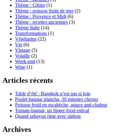
Thème : Gibier
(1)
Thème : poisson fruits de mer
(2)
Thème : Provence et Midi
(6)
Thème : recettes anciennes
(3)
Thème Italie
(14)
Transformations
(1)
Végétarien
(22)
Vin
(6)
Vintage
(5)
Volaille
(2)
Week-end
(13)
Wine
(1)
Articles récents
Table d’été : Bangkok n’est pas si loin
Poulet basque plancha, 30 minutes chrono
Poisson froid en escabèche, astuce anti-chaleur
Tomate-bagnat, un finger-food estival
Quand sabayon rime avec siphon
Archives