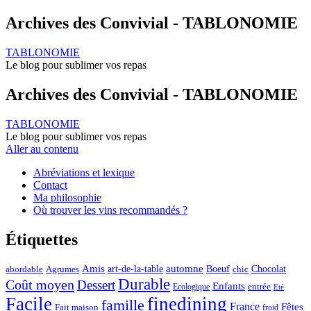
Archives des Convivial - TABLONOMIE
TABLONOMIE
Le blog pour sublimer vos repas
Archives des Convivial - TABLONOMIE
TABLONOMIE
Le blog pour sublimer vos repas
Aller au contenu
Abréviations et lexique
Contact
Ma philosophie
Où trouver les vins recommandés ?
Étiquettes
automne
Amis
art-de-la-table
Boeuf
Chocolat
Agrumes
abordable
chic
Durable
Coût moyen
Dessert
Enfants
entrée
Ecologique
Eté
Facile
finedining
famille
France
Fêtes
Fait maison
froid