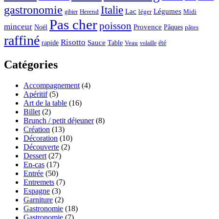
gastronomie
Italie
Lac
Légumes
Herend
léger
Midi
gibier
Pas cher
poisson
minceur
Noël
Provence
Pâques
pâtes
raffiné
Risotto
Sauce
rapide
Table
été
Veau
volaille
Catégories
Accompagnement
(4)
Apéritif
(5)
Art de la table
(16)
Billet
(2)
Brunch / petit déjeuner
(8)
Création
(13)
Décoration
(10)
Découverte
(2)
Dessert
(27)
En-cas
(17)
Entrée
(50)
Entremets
(7)
Espagne
(3)
Garniture
(2)
Gastronomie
(18)
Gastronomie
(7)