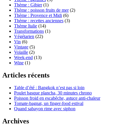
Thème : Gibier
(1)
Thème : poisson fruits de mer
(2)
Thème : Provence et Midi
(6)
Thème : recettes anciennes
(3)
Thème Italie
(14)
Transformations
(1)
Végétarien
(22)
Vin
(6)
Vintage
(5)
Volaille
(2)
Week-end
(13)
Wine
(1)
Articles récents
Table d’été : Bangkok n’est pas si loin
Poulet basque plancha, 30 minutes chrono
Poisson froid en escabèche, astuce anti-chaleur
Tomate-bagnat, un finger-food estival
Quand sabayon rime avec siphon
Archives