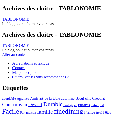
Archives des cloitre - TABLONOMIE
TABLONOMIE
Le blog pour sublimer vos repas
Archives des cloitre - TABLONOMIE
TABLONOMIE
Le blog pour sublimer vos repas
Aller au contenu
Abréviations et lexique
Contact
Ma philosophie
Où trouver les vins recommandés ?
Étiquettes
automne
Amis
art-de-la-table
Boeuf
Chocolat
Agrumes
abordable
chic
Durable
Coût moyen
Dessert
Enfants
entrée
Ecologique
Eté
Facile
finedining
famille
France
Fêtes
Fait maison
froid