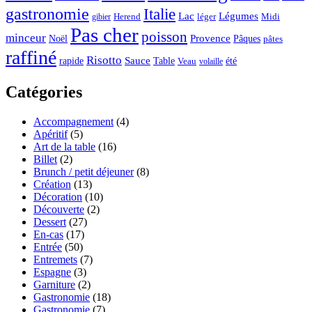
gastronomie
Italie
Lac
Légumes
Herend
léger
Midi
gibier
Pas cher
poisson
minceur
Noël
Provence
Pâques
pâtes
raffiné
Risotto
Sauce
rapide
Table
été
Veau
volaille
Catégories
Accompagnement
(4)
Apéritif
(5)
Art de la table
(16)
Billet
(2)
Brunch / petit déjeuner
(8)
Création
(13)
Décoration
(10)
Découverte
(2)
Dessert
(27)
En-cas
(17)
Entrée
(50)
Entremets
(7)
Espagne
(3)
Garniture
(2)
Gastronomie
(18)
Gastronomie
(7)