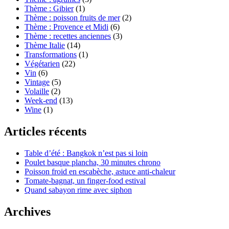
Thème : Gibier
(1)
Thème : poisson fruits de mer
(2)
Thème : Provence et Midi
(6)
Thème : recettes anciennes
(3)
Thème Italie
(14)
Transformations
(1)
Végétarien
(22)
Vin
(6)
Vintage
(5)
Volaille
(2)
Week-end
(13)
Wine
(1)
Articles récents
Table d’été : Bangkok n’est pas si loin
Poulet basque plancha, 30 minutes chrono
Poisson froid en escabèche, astuce anti-chaleur
Tomate-bagnat, un finger-food estival
Quand sabayon rime avec siphon
Archives