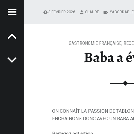
Menu
3 FÉVRIER 2026
CLAUDE
ABORDABLE
Post navigation
BLONOMIE
- TABLONOMIE
GASTRONOMIE FRANÇAISE
,
RECE
Baba a é
u
ON CONNAÎT LA PASSION DE TABLO
ENCHAÎNONS DONC AVEC UN BABA A
Partagez cet article