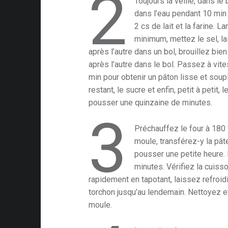
2
s
Toujours la veille, dans le
dans l’eau pendant 10 min 
2 cs de lait et la farine. L
minimum, mettez le sel, l
après l’autre dans un bol, brouillez bien
après l’autre dans le bol. Passez à vi
ison
min pour obtenir un pâton lisse et soupl
restant, le sucre et enfin, petit à petit,
pousser une quinzaine de minutes.
ing
3
Préchauffez le four à 180
moule, transférez-y la pât
pousser une petite heure.
minutes. Vérifiez la cuisso
nomie
rapidement en tapotant, laissez refroid
torchon jusqu’au lendemain. Nettoyez 
moule.