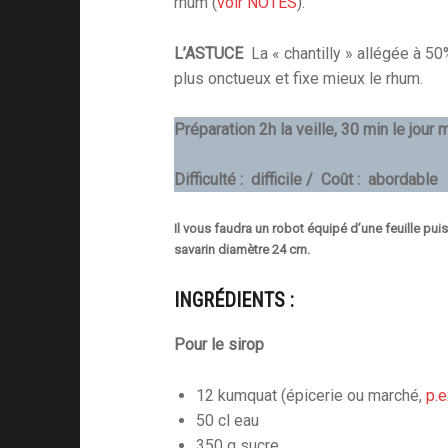
rhum (
voir NOTES
).
L’ASTUCE
La « chantilly » allégée à 5
plus onctueux et fixe mieux le rhum.
Préparation 2h la veille, 30 min le j
Difficulté : difficile / Coût : abordable
Il vous faudra un robot équipé d’une feuille pui
savarin diamètre 24 cm.
INGRÉDIENTS :
Pour le sirop
12 kumquat (épicerie ou marché,
p.e
50 cl eau
350 g sucre