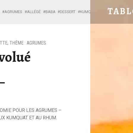
BABA A ÉVOLUÉ - TA
TAB
AGRUMES
ALLÉGÉ
BABA
DESSERT
KUMQUAT
LIGHT
MODERN
Le blog pour sublimer vos repas
TTE
,
THÈME : AGRUMES
volué
NOMIE POUR LES AGRUMES –
UX KUMQUAT ET AU RHUM.