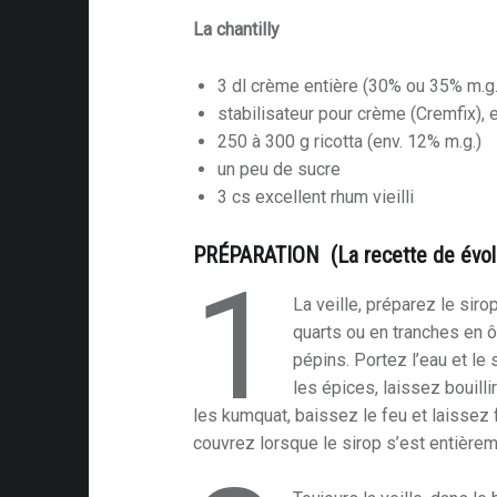
La chantilly
ble
es
3 dl crème entière (30% ou 35% m.g.
stabilisateur pour crème (Cremfix), 
250 à 300 g ricotta (env. 12% m.g.)
la-table
un peu de sucre
e
3 cs excellent rhum vieilli
PRÉPARATION (La recette de évolu
1
at
La veille, préparez le sir
quarts ou en tranches en 
oyen
pépins. Portez l’eau et le 
t
les épices, laissez bouill
les kumquat, baissez le feu et laissez f
e
couvrez lorsque le sirop s’est entièrem
ique