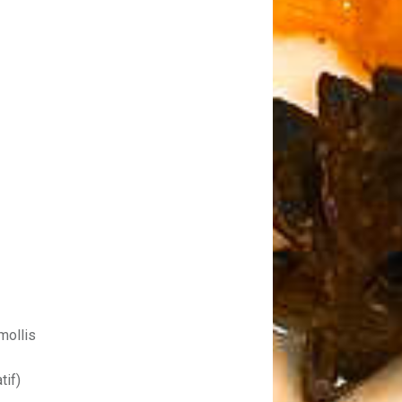
mollis
tif)