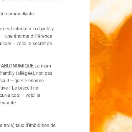
tte sommeillante.
m est intégré à la chantilly
it – une énorme différence
alcool – voici le secret de
 TABLONOMIQUE
Le rhum
chantilly (allégée), non pas
scuit – quelle énorme
tive ! Le biscuit ne
cun alcool – voici le
réussite.
trois) taux d’imbibition de