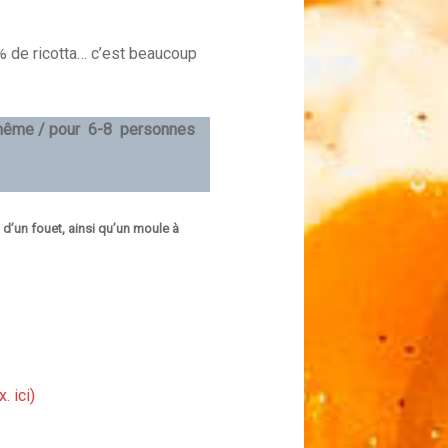
0% de ricotta… c’est beaucoup
our même / pour 6-8 personnes
s d’un fouet, ainsi qu’un moule à
x. ici)