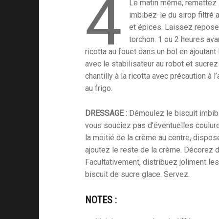
4
Le matin même, remettez l
imbibez-le du sirop filtré
et épices. Laissez reposer
torchon. 1 ou 2 heures ava
ricotta au fouet dans un bol en ajoutant
es
avec le stabilisateur au robot et sucrez
chantilly à la ricotta avec précaution à
au frigo.
r
DRESSAGE :
Démoulez le biscuit imbibé
er
vous souciez pas d’éventuelles coulure
la moitié de la crème au centre, dispo
n
ajoutez le reste de la crème. Décorez 
ce
Facultativement, distribuez joliment le
biscuit de sucre glace. Servez.
s
NO
TES :