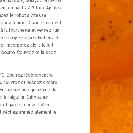
 bol du robot, délayez la levure
en remuant 2 à 3 fois. Ajoutez
ancez le robot à vitesse
aissez tourner. Cassez un oeuf
 à la fourchette et versez l’un
tesse moyenne pendant env. 8
e. Incorporez alors le lait
 le beurre. Couvrez et laissez
 °C. Beurrez légèrement le
e, couvrez et laissez encore
 Enfournez une quinzaine de
n à l’aiguille. Démoulez
ir et gardez couvert d’un
et séchez immédiatement le