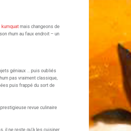
s
kumquat
mais changeons de
 son rhum au faux endroit – un
jets géniaux … puis oubliés
rhum pas vraiment classique,
ées puis frappé du sort de
prestigieuse revue culinaire
 il ne reste qu’à les cuisiner.