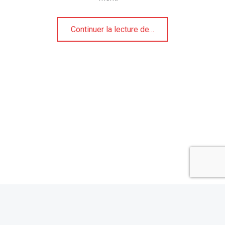
“Mousse ferme au chocolat – oxymore délicieux”
Continuer la lecture de
…
ble