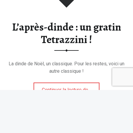
L’après-dinde : un gratin
Tetrazzini !
La dinde de Noël, un classique. Pour les restes, voici un
autre classique !
“L’après-dinde : un gratin Tetrazzini !”
Continuer la lecture de
…
Suivez Tablonomie sur Instagram