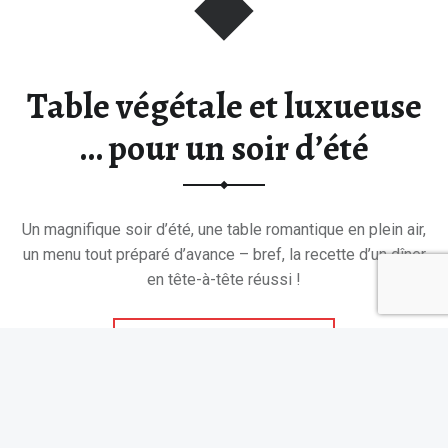
Table végétale et luxueuse
… pour un soir d’été
Un magnifique soir d’été, une table romantique en plein air,
un menu tout préparé d’avance – bref, la recette d’un dîner
en tête-à-tête réussi !
“Table végétale et luxueuse … pour un soir d’été”
Continuer la lecture de
…
Suivez Tablonomie sur Instagram