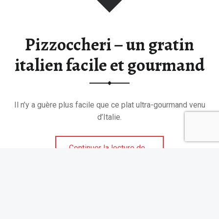
Pizzoccheri – un gratin
italien facile et gourmand
Il n’y a guère plus facile que ce plat ultra-gourmand venu
d’Italie.
“Pizzoccheri – un gratin italien facile et gourmand”
Continuer la lecture de
…
Suivez Tablonomie sur Instagram