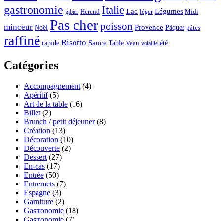
gastronomie
Italie
Lac
Légumes
Herend
léger
Midi
gibier
Pas cher
poisson
minceur
Noël
Provence
Pâques
pâtes
raffiné
Risotto
Sauce
rapide
Table
été
Veau
volaille
Catégories
Accompagnement
(4)
Apéritif
(5)
Art de la table
(16)
Billet
(2)
Brunch / petit déjeuner
(8)
Création
(13)
Décoration
(10)
Découverte
(2)
Dessert
(27)
En-cas
(17)
Entrée
(50)
Entremets
(7)
Espagne
(3)
Garniture
(2)
Gastronomie
(18)
Gastronomie
(7)