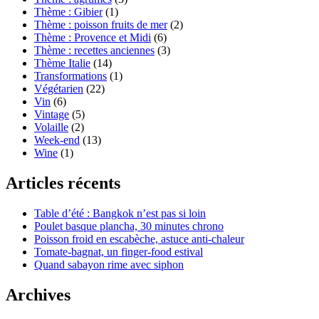
Thème : Gibier
(1)
Thème : poisson fruits de mer
(2)
Thème : Provence et Midi
(6)
Thème : recettes anciennes
(3)
Thème Italie
(14)
Transformations
(1)
Végétarien
(22)
Vin
(6)
Vintage
(5)
Volaille
(2)
Week-end
(13)
Wine
(1)
Articles récents
Table d’été : Bangkok n’est pas si loin
Poulet basque plancha, 30 minutes chrono
Poisson froid en escabèche, astuce anti-chaleur
Tomate-bagnat, un finger-food estival
Quand sabayon rime avec siphon
Archives