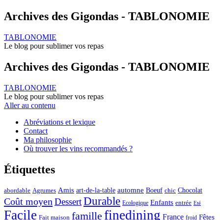
Archives des Gigondas - TABLONOMIE
TABLONOMIE
Le blog pour sublimer vos repas
Archives des Gigondas - TABLONOMIE
TABLONOMIE
Le blog pour sublimer vos repas
Aller au contenu
Abréviations et lexique
Contact
Ma philosophie
Où trouver les vins recommandés ?
Étiquettes
automne
Amis
art-de-la-table
Boeuf
Chocolat
Agrumes
abordable
chic
Durable
Coût moyen
Dessert
Enfants
entrée
Ecologique
Eté
Facile
finedining
famille
France
Fêtes
Fait maison
froid