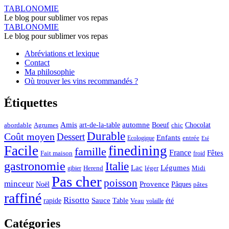
Archives
TABLONOMIE
Le blog pour sublimer vos repas
des
Archives
TABLONOMIE
Cool
Le blog pour sublimer vos repas
des
-
Aller
Abréviations et lexique
Cool
au
Contact
TABLONOMIE
-
contenu
Ma philosophie
Où trouver les vins recommandés ?
TABLONOMIE
Étiquettes
automne
Amis
art-de-la-table
Boeuf
Chocolat
Agrumes
abordable
chic
Durable
Coût moyen
Dessert
Enfants
entrée
Ecologique
Eté
Facile
finedining
famille
France
Fêtes
Fait maison
froid
gastronomie
Italie
Lac
Légumes
Herend
léger
Midi
gibier
Pas cher
poisson
minceur
Noël
Provence
Pâques
pâtes
raffiné
Risotto
Sauce
rapide
Table
été
Veau
volaille
Catégories