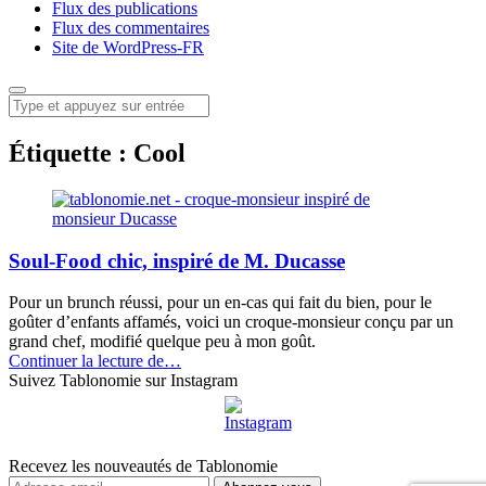
Flux des publications
Flux des commentaires
Site de WordPress-FR
Menu
Recherche
Étiquette :
Cool
Soul-Food chic, inspiré de M. Ducasse
Pour un brunch réussi, pour un en-cas qui fait du bien, pour le
goûter d’enfants affamés, voici un croque-monsieur conçu par un
grand chef, modifié quelque peu à mon goût.
“Soul-
Continuer la lecture de
…
Food
Suivez Tablonomie sur Instagram
chic,
inspiré
de
M.
Recevez les nouveautés de Tablonomie
Ducasse”