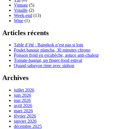
Vintage
(5)
Volaille
(2)
Week-end
(13)
Wine
(1)
Articles récents
Table d’été : Bangkok n’est pas si loin
Poulet basque plancha, 30 minutes chrono
Poisson froid en escabèche, astuce anti-chaleur
Tomate-bagnat, un finger-food estival
Quand sabayon rime avec siphon
Archives
juillet 2026
juin 2026
mai 2026
avril 2026
mars 2026
février 2026
janvier 2026
décembre 2025