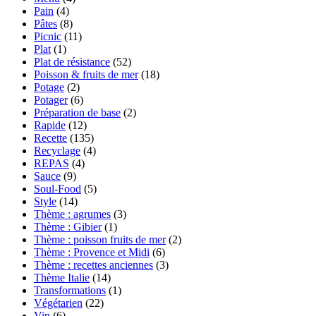
Pain
(4)
Pâtes
(8)
Picnic
(11)
Plat
(1)
Plat de résistance
(52)
Poisson & fruits de mer
(18)
Potage
(2)
Potager
(6)
Préparation de base
(2)
Rapide
(12)
Recette
(135)
Recyclage
(4)
REPAS
(4)
Sauce
(9)
Soul-Food
(5)
Style
(14)
Thème : agrumes
(3)
Thème : Gibier
(1)
Thème : poisson fruits de mer
(2)
Thème : Provence et Midi
(6)
Thème : recettes anciennes
(3)
Thème Italie
(14)
Transformations
(1)
Végétarien
(22)
Vin
(6)