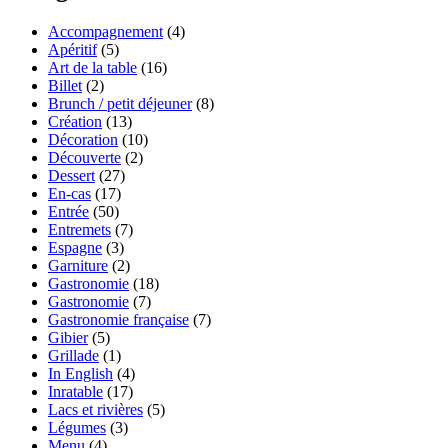
Accompagnement
(4)
Apéritif
(5)
Art de la table
(16)
Billet
(2)
Brunch / petit déjeuner
(8)
Création
(13)
Décoration
(10)
Découverte
(2)
Dessert
(27)
En-cas
(17)
Entrée
(50)
Entremets
(7)
Espagne
(3)
Garniture
(2)
Gastronomie
(18)
Gastronomie
(7)
Gastronomie française
(7)
Gibier
(5)
Grillade
(1)
In English
(4)
Inratable
(17)
Lacs et rivières
(5)
Légumes
(3)
Menu
(4)