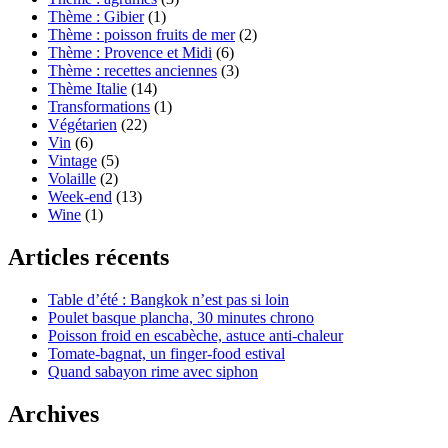
Thème : Gibier
(1)
Thème : poisson fruits de mer
(2)
Thème : Provence et Midi
(6)
Thème : recettes anciennes
(3)
Thème Italie
(14)
Transformations
(1)
Végétarien
(22)
Vin
(6)
Vintage
(5)
Volaille
(2)
Week-end
(13)
Wine
(1)
Articles récents
Table d’été : Bangkok n’est pas si loin
Poulet basque plancha, 30 minutes chrono
Poisson froid en escabèche, astuce anti-chaleur
Tomate-bagnat, un finger-food estival
Quand sabayon rime avec siphon
Archives