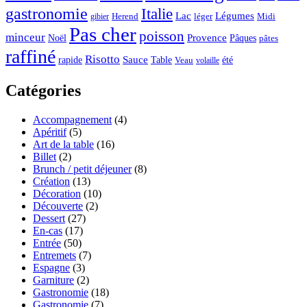
gastronomie
Italie
Lac
Légumes
Herend
léger
Midi
gibier
Pas cher
poisson
minceur
Noël
Provence
Pâques
pâtes
raffiné
Risotto
Sauce
rapide
Table
été
Veau
volaille
Catégories
Accompagnement
(4)
Apéritif
(5)
Art de la table
(16)
Billet
(2)
Brunch / petit déjeuner
(8)
Création
(13)
Décoration
(10)
Découverte
(2)
Dessert
(27)
En-cas
(17)
Entrée
(50)
Entremets
(7)
Espagne
(3)
Garniture
(2)
Gastronomie
(18)
Gastronomie
(7)