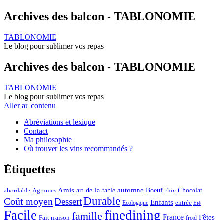
Archives des balcon - TABLONOMIE
TABLONOMIE
Le blog pour sublimer vos repas
Archives des balcon - TABLONOMIE
TABLONOMIE
Le blog pour sublimer vos repas
Aller au contenu
Abréviations et lexique
Contact
Ma philosophie
Où trouver les vins recommandés ?
Étiquettes
automne
Amis
art-de-la-table
Boeuf
Chocolat
Agrumes
abordable
chic
Durable
Coût moyen
Dessert
Enfants
entrée
Ecologique
Eté
Facile
finedining
famille
France
Fêtes
Fait maison
froid