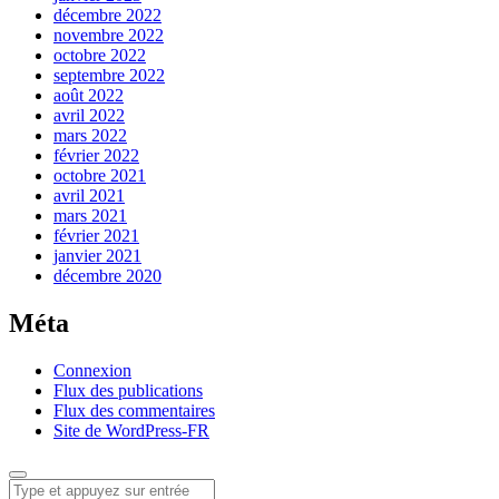
décembre 2022
novembre 2022
octobre 2022
septembre 2022
août 2022
avril 2022
mars 2022
février 2022
octobre 2021
avril 2021
mars 2021
février 2021
janvier 2021
décembre 2020
Méta
Connexion
Flux des publications
Flux des commentaires
Site de WordPress-FR
Menu
Recherche