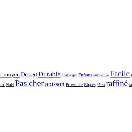
Facile
Durable
t moyen
Dessert
Enfants
entrée
Ecologique
Eté
Pas cher
raffiné
poisson
ur
Noël
Provence
Pâques
r
pâtes