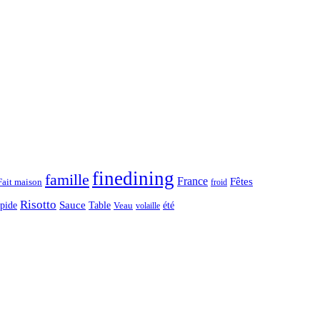
finedining
famille
France
Fêtes
Fait maison
froid
Risotto
Sauce
apide
Table
été
Veau
volaille