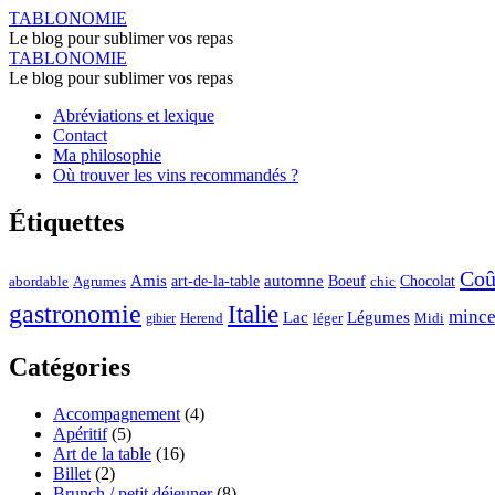
Archives
TABLONOMIE
Le blog pour sublimer vos repas
des
Archives
TABLONOMIE
Winery
Le blog pour sublimer vos repas
des
-
Aller
Abréviations et lexique
Winery
au
Contact
TABLONOMIE
-
contenu
Ma philosophie
Où trouver les vins recommandés ?
TABLONOMIE
Étiquettes
Coû
automne
Amis
art-de-la-table
Boeuf
Chocolat
Agrumes
abordable
chic
gastronomie
Italie
mince
Lac
Légumes
Herend
léger
Midi
gibier
Catégories
Accompagnement
(4)
Apéritif
(5)
Art de la table
(16)
Billet
(2)
Brunch / petit déjeuner
(8)