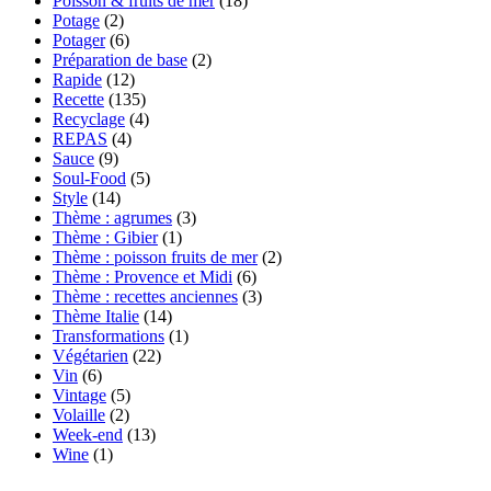
Poisson & fruits de mer
(18)
Potage
(2)
Potager
(6)
Préparation de base
(2)
Rapide
(12)
Recette
(135)
Recyclage
(4)
REPAS
(4)
Sauce
(9)
Soul-Food
(5)
Style
(14)
Thème : agrumes
(3)
Thème : Gibier
(1)
Thème : poisson fruits de mer
(2)
Thème : Provence et Midi
(6)
Thème : recettes anciennes
(3)
Thème Italie
(14)
Transformations
(1)
Végétarien
(22)
Vin
(6)
Vintage
(5)
Volaille
(2)
Week-end
(13)
Wine
(1)