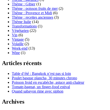
Thème : Gibier
(1)
Thème : poisson fruits de mer
(2)
Thème : Provence et Midi
(6)
Thème : recettes anciennes
(3)
Thème Italie
(14)
Transformations
(1)
Végétarien
(22)
Vin
(6)
Vintage
(5)
Volaille
(2)
Week-end
(13)
Wine
(1)
Articles récents
Table d’été : Bangkok n’est pas si loin
Poulet basque plancha, 30 minutes chrono
Poisson froid en escabèche, astuce anti-chaleur
Tomate-bagnat, un finger-food estival
Quand sabayon rime avec siphon
Archives