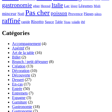
gastronomie
Italie
Lac
Légumes
Herend
léger
Midi
gibier
Pas cher
poisson
minceur
Noël
Provence
Pâques
pâtes
raffiné
Risotto
Sauce
rapide
Table
été
Veau
volaille
Catégories
Accompagnement
(4)
Apéritif
(5)
Art de la table
(16)
Billet
(2)
Brunch / petit déjeuner
(8)
Création
(13)
Décoration
(10)
Découverte
(2)
Dessert
(27)
En-cas
(17)
Entrée
(50)
Entremets
(7)
Espagne
(3)
Garniture
(2)
Gastronomie
(18)
Gastronomie
(7)