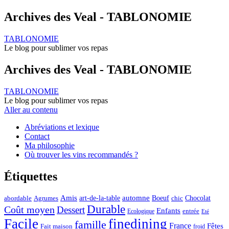
Archives des Veal - TABLONOMIE
TABLONOMIE
Le blog pour sublimer vos repas
Archives des Veal - TABLONOMIE
TABLONOMIE
Le blog pour sublimer vos repas
Aller au contenu
Abréviations et lexique
Contact
Ma philosophie
Où trouver les vins recommandés ?
Étiquettes
automne
Amis
art-de-la-table
Boeuf
Chocolat
Agrumes
abordable
chic
Durable
Coût moyen
Dessert
Enfants
entrée
Ecologique
Eté
Facile
finedining
famille
France
Fêtes
Fait maison
froid