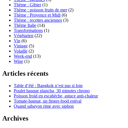
Thème : Gibier
(1)
Thème : poisson fruits de mer
(2)
Thème : Provence et Midi
(6)
Thème : recettes anciennes
(3)
Thème Italie
(14)
Transformations
(1)
Végétarien
(22)
Vin
(6)
Vintage
(5)
Volaille
(2)
Week-end
(13)
Wine
(1)
Articles récents
Table d’été : Bangkok n’est pas si loin
Poulet basque plancha, 30 minutes chrono
Poisson froid en escabèche, astuce anti-chaleur
Tomate-bagnat, un finger-food estival
Quand sabayon rime avec siphon
Archives