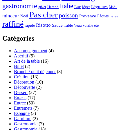
gastronomie
Italie
Lac
Légumes
Herend
léger
Midi
gibier
Pas cher
poisson
minceur
Noël
Provence
Pâques
pâtes
raffiné
Risotto
Sauce
rapide
Table
été
Veau
volaille
Catégories
Accompagnement
(4)
Apéritif
(5)
Art de la table
(16)
Billet
(2)
Brunch / petit déjeuner
(8)
Création
(13)
Décoration
(10)
Découverte
(2)
Dessert
(27)
En-cas
(17)
Entrée
(50)
Entremets
(7)
Espagne
(3)
Garniture
(2)
Gastronomie
(7)
Gastronomie
(18)