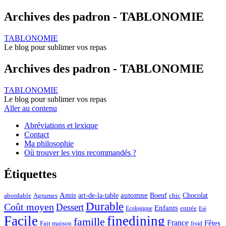
Archives des padron - TABLONOMIE
TABLONOMIE
Le blog pour sublimer vos repas
Archives des padron - TABLONOMIE
TABLONOMIE
Le blog pour sublimer vos repas
Aller au contenu
Abréviations et lexique
Contact
Ma philosophie
Où trouver les vins recommandés ?
Étiquettes
automne
Amis
art-de-la-table
Boeuf
Chocolat
Agrumes
abordable
chic
Durable
Coût moyen
Dessert
Enfants
entrée
Ecologique
Eté
Facile
finedining
famille
France
Fêtes
Fait maison
froid