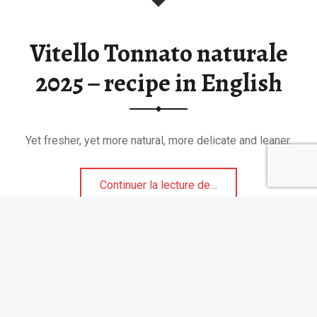
Vitello Tonnato naturale
2025 – recipe in English
Yet fresher, yet more natural, more delicate and leaner.
“Vitello Tonnato naturale 2025 – recipe in English”
Continuer la lecture de
…
Suivez Tablonomie sur Instagram