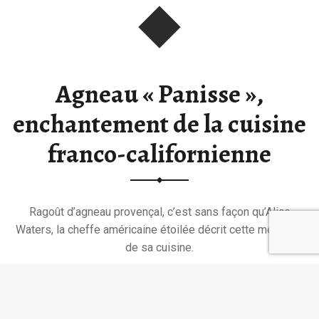
Agneau « Panisse »,
enchantement de la cuisine
franco-californienne
Ragoût d’agneau provençal, c’est sans façon qu’Alice
Waters, la cheffe américaine étoilée décrit cette merveille
de sa cuisine.
“Agneau « Panisse », enchantement de la cuisine franco-californienne”
Continuer la lecture de
…