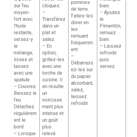
pommes
sur feu
cloques.
bien.
de terre.
moyen-
–
– Ajoutez
Faites-les
fort avec
Transférez
le
dorer en
l’huile
dans un
Pimentón,
les
restante,
plat et
remuez
remuant
versez-y
salez.
bien.
fréquemm
le
– En
– Laissez
ent.
mélange,
option,
refroidir
–
lissez et
grillez-les
puis
Débarrass
tassez
avec une
servez.
ez-les sur
avec une
torche de
du papier
spatule.
cuisine. Il
absorbant,
– Couvrez.
en résulte
salez,
Baissez le
un
laissez
feu.
noircisse
refroidir.
Détachez
ment plus
régulièrem
intense et
ent le
un goût
bord.
plus
– Lorsque
relevé.