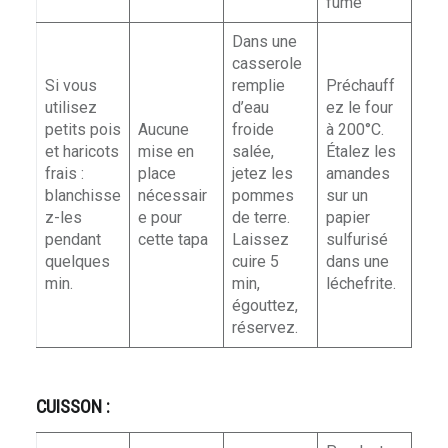
fumé
Dans une
casserole
Si vous
remplie
Préchauff
utilisez
d’eau
ez le four
petits pois
Aucune
froide
à 200°C.
et haricots
mise en
salée,
Étalez les
frais :
place
jetez les
amandes
blanchisse
nécessair
pommes
sur un
z-les
e pour
de terre.
papier
pendant
cette tapa
Laissez
sulfurisé
quelques
cuire 5
dans une
min.
min,
léchefrite.
égouttez,
réservez.
CUISSON :