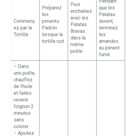
Pendant
Puis
Préparez
que les
enchaînez
les
Patatas
avec les
Commenç
piments
dorent,
Patatas
ez par la
Padrón
terminez
Bravas
Tortilla :
lorsque la
les
dans la
tortilla cuit
amandes
même
:
au piment
poêle :
fumé.
– Dans
une poêle,
chauffez
de l’huile
et faites
revenir
l’oignon 2
minutes
sans
colorer.
– Ajoutez