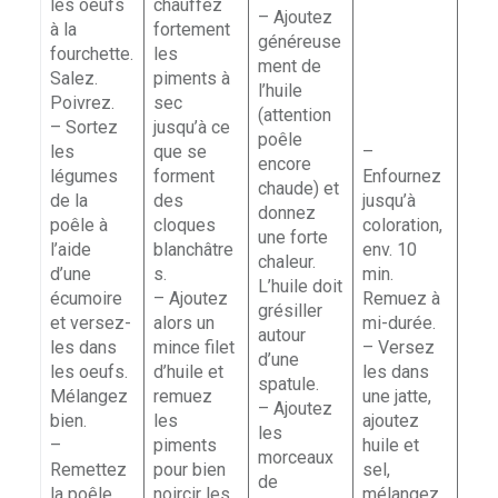
les oeufs
chauffez
– Ajoutez
à la
fortement
généreuse
fourchette.
les
ment de
Salez.
piments à
l’huile
Poivrez.
sec
(attention
– Sortez
jusqu’à ce
poêle
les
que se
–
encore
légumes
forment
Enfournez
chaude) et
de la
des
jusqu’à
donnez
poêle à
cloques
coloration,
une forte
l’aide
blanchâtre
env. 10
chaleur.
d’une
s.
min.
L’huile doit
écumoire
– Ajoutez
Remuez à
grésiller
et versez-
alors un
mi-durée.
autour
les dans
mince filet
– Versez
d’une
les oeufs.
d’huile et
les dans
spatule.
Mélangez
remuez
une jatte,
– Ajoutez
bien.
les
ajoutez
les
–
piments
huile et
morceaux
Remettez
pour bien
sel,
de
la poêle
noircir les
mélangez