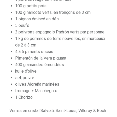
100 g petits pois
100 g haricots verts, en tronçons de 3 cm
1 oignon émincé en dés
5 oeufs
2 poivrons espagnols Padrón verts par personne
1 kg de pommes de terre nouvelles, en morceaux
de 2 à 3 cm
4 à 6 piments oiseau
Pimentón de la Vera piquant
400 g amandes émondées
huile d’olive
sel, poivre
olives Aloreña marinées
fromage « Manchego »
1 Chorizo
Verres en cristal Salviati, Saint-Louis, Villeroy & Boch