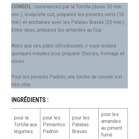
CONSEIL :
commencez par la Tortilla (durée 50 min.
env. ), losqu’elle cuit, préparez les piments verts (10
min.) et enchaînez avec les Patatas Bravas (20 min.).
Entre-deux, préparez les amandes au four.
Alors que ces plats refroidissent, il vous restera
quelques minutes pour préparer Chorizo, fromage et
olives
Pour les piments Padrón, une torche de cuisine est
très utile.
INGRÉDIENTS :
pour les
pour la
pour les
pour les
amandes
Tortilla aux
Pimientos
Patatas
au piment
légumes
Padrón
Bravas
fumé