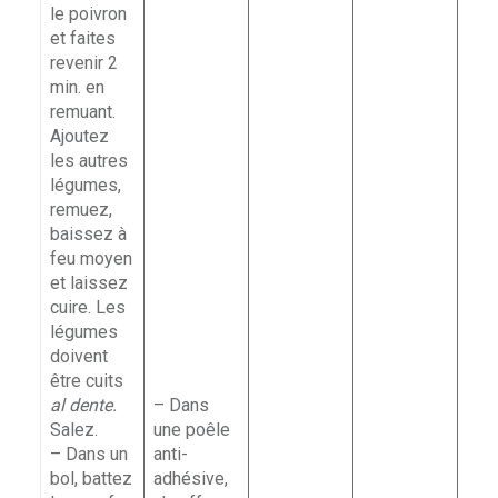
le poivron
et faites
revenir 2
min. en
remuant.
Ajoutez
les autres
légumes,
remuez,
baissez à
feu moyen
et laissez
cuire. Les
légumes
doivent
être cuits
al dente.
– Dans
Salez.
une poêle
– Dans un
anti-
bol, battez
adhésive,