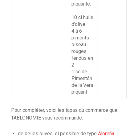
piquante:
10 cl huile
d’olive
4 à 6
piments
oiseau
rouges
fendus en
2
1 cc de
Pimentón
de la Vera
piquant
e
Pour compléter, voici les tapas du commerce que
TABLONOMIE vous recommande:
de belles olives, si possible de type
Aloreña