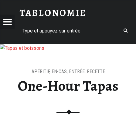
ONE-HOUR TAPAS - TABLONOMIE
TABLONOMIE
ONOMIE
ONOMIE
Menu
Recherche
t navigation
Le blog pour sublimer vos repas
APÉRITIF
,
EN-CAS
,
ENTRÉE
,
RECETTE
One-Hour Tapas