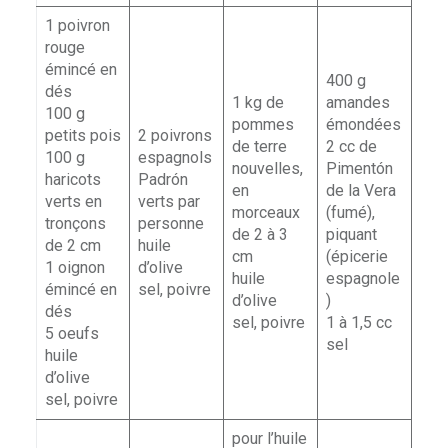
1 poivron
rouge
émincé en
400 g
ble
dés
1 kg de
amandes
100 g
pommes
émondées
petits pois
2 poivrons
de terre
2 cc de
100 g
espagnols
nouvelles,
Pimentón
haricots
Padrón
en
de la Vera
verts en
verts par
morceaux
(fumé),
tronçons
personne
de 2 à 3
piquant
de 2 cm
huile
cm
(épicerie
1 oignon
d’olive
huile
espagnole
émincé en
sel, poivre
d’olive
)
dés
sel, poivre
1 à 1,5 cc
5 oeufs
sel
huile
d’olive
sel, poivre
pour l’huile