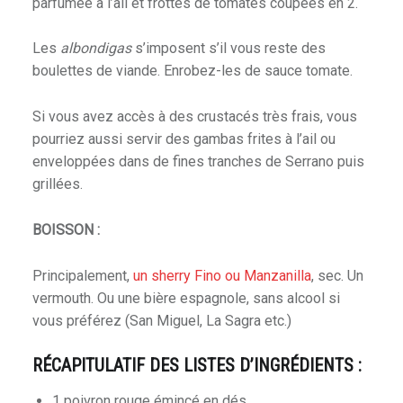
parfumée à l’ail et frottés de tomates coupées en 2.
Les
albondigas
s’imposent s’il vous reste des
boulettes de viande. Enrobez-les de sauce tomate.
Si vous avez accès à des crustacés très frais, vous
pourriez aussi servir des gambas frites à l’ail ou
enveloppées dans de fines tranches de Serrano puis
grillées.
BOISSON :
Principalement,
un sherry Fino ou Manzanilla
, sec. Un
vermouth. Ou une bière espagnole, sans alcool si
vous préférez (San Miguel, La Sagra etc.)
RÉCAPITULATIF DES LISTES D’INGRÉDIENTS :
1 poivron rouge émincé en dés