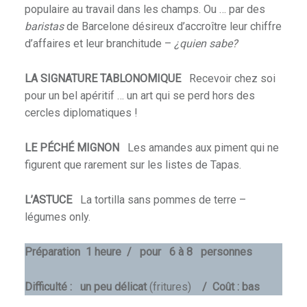
populaire au travail dans les champs. Ou … par des
baristas
de Barcelone désireux d’accroître leur chiffre
d’affaires et leur branchitude –
¿quien sabe?
LA SIGNATURE TABLONOMIQUE
Recevoir chez soi
pour un bel apéritif … un art qui se perd hors des
cercles diplomatiques !
LE PÉCHÉ MIGNON
Les amandes aux piment qui ne
figurent que rarement sur les listes de Tapas.
L’ASTUCE
La tortilla sans pommes de terre –
légumes only.
Préparation 1 heure / pour 6 à 8 personnes
Difficulté : un peu délicat
(fritures)
/ Coût : bas