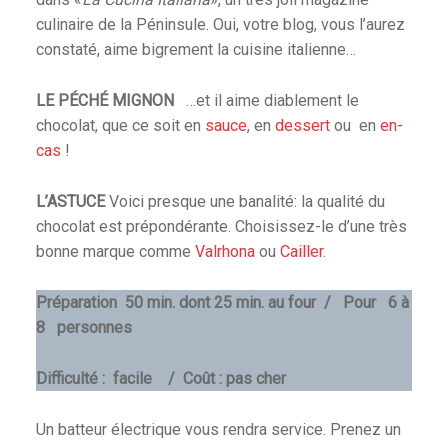
culinaire de la Péninsule. Oui, votre blog, vous l’aurez
constaté, aime bigrement la cuisine italienne…
LE PÉCHÉ MIGNON
…et il aime diablement le
chocolat, que ce soit en
sauce
, en
dessert
ou en
en-
cas
!
L’ASTUCE
Voici presque une banalité: la qualité du
chocolat est prépondérante. Choisissez-le d’une très
bonne marque comme
Valrhona
ou
Cailler
.
Préparation 50 min. dont 25 min. au four / Pour 6 à
8 personnes
Difficulté : facile / Coût : pas cher
Un batteur électrique vous rendra service. Prenez un