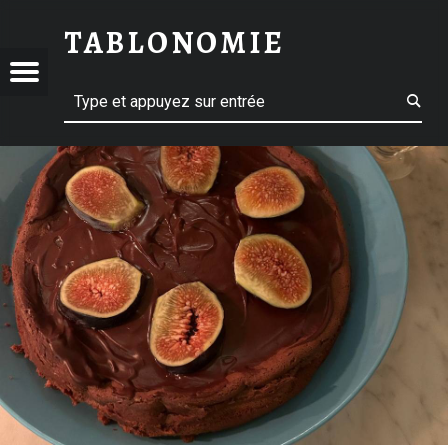
GÂTEAU FONDANT MASCARPONE-CHOCOLAT - TABLONOMIE
TABLONOMIE
ONOMIE
TABLONOMIE
Menu
Recherche
t navigation
Le blog pour sublimer vos repas